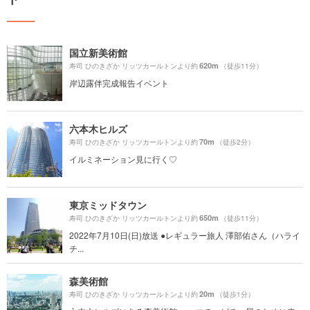
国立新美術館
620m
寿司 ひのきざか リッツカールトンより約
（徒歩11分）
岸辺露伴完成報告イベント
六本木ヒルズ
70m
寿司 ひのきざか リッツカールトンより約
（徒歩2分）
イルミネーション見に行く♡
東京ミッドタウン
650m
寿司 ひのきざか リッツカールトンより約
（徒歩11分）
2022年7月10日(日)放送 ●レギュラー旅人 澤部佑さん（ハライ
チ...
森美術館
20m
寿司 ひのきざか リッツカールトンより約
（徒歩1分）