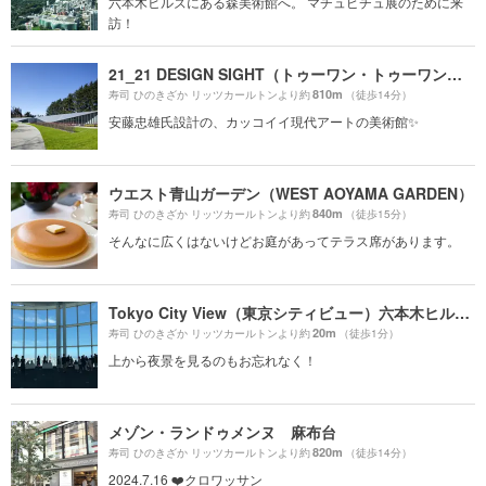
六本木ヒルズにある森美術館へ。 マチュピチュ展のために来
訪！
21_21 DESIGN SIGHT（トゥーワン・トゥーワン・デザインサイト）
810m
寿司 ひのきざか リッツカールトンより約
（徒歩14分）
安藤忠雄氏設計の、カッコイイ現代アートの美術館✨
ウエスト青山ガーデン（WEST AOYAMA GARDEN）
840m
寿司 ひのきざか リッツカールトンより約
（徒歩15分）
そんなに広くはないけどお庭があってテラス席があります。
Tokyo City View（東京シティビュー）六本木ヒルズ展望台
20m
寿司 ひのきざか リッツカールトンより約
（徒歩1分）
上から夜景を見るのもお忘れなく！
メゾン・ランドゥメンヌ 麻布台
820m
寿司 ひのきざか リッツカールトンより約
（徒歩14分）
2024.7.16 ❤️クロワッサン