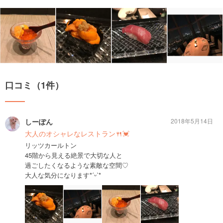
口コミ（1件）
しーぽん
2018年5月14日
大人のオシャレなレストラン🍴💓
リッツカールトン
45階から見える絶景で大切な人と
過ごしたくなるような素敵な空間♡
大人な気分になります*ˊᵕˋ*