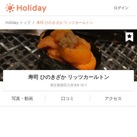
ログイン
Holiday トップ
寿司 ひのきざか リッツカールトン
寿司 ひのきざか リッツカールトン
東京都港区六本木6-10-1
写真・動画
口コミ
アクセス