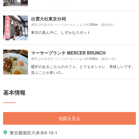
出雲大社東京分祠
230m
寿司 ひのきざか リッツカールトンより約
（徒歩4分）
東京の真ん中に、しずかなスポット
マーサーブランチ MERCER BRUNCH
620m
寿司 ひのきざか リッツカールトンより約
（徒歩11分）
暖炉のあるこちらのカフェ。とてもオシャレ、美味しいです。
並ぶことが多いの...
基本情報
地図を見る
東京都港区六本木6-10-1