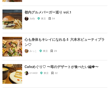
都内グルメバーガー巡り vol.1
Judy
東京
54
心も身体もキレイになれる💄 六本木ビューティプラ
ン♡
みっこ
東京
29
Cafeめぐり♡ 〜苺のデザートが食べたい編🍓〜
e1440r
東京
32