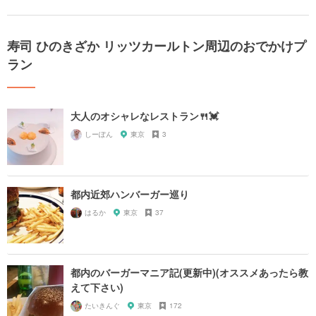
寿司 ひのきざか リッツカールトン周辺のおでかけプ
ラン
大人のオシャレなレストラン🍴💓
しーぽん
東京
3
都内近郊ハンバーガー巡り
はるか
東京
37
都内のバーガーマニア記(更新中)(オススメあったら教
えて下さい)
たいきんぐ
東京
172