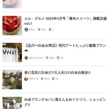
エル・グルメ 2023年3月号「最旬スイーツ」掲載店舗
vol.1
Ikkun
東京
0
【品川〜白金台周辺】現代アートたっぷり鑑賞プラン
☁️
light_fondue
東京
20
春だ花見だ白金だ!!大人向けの白金台散歩♪
TM1012
東京
36
白金でランチ＆パン屋さんをめぐりつつ、ショッピン
グ♪