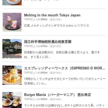
Melting in the mouth Tokyo Japan
890m
TIRPSEより約
（徒歩15分）
広尾 メルティングインザマウス かわいい♡アイス
国立科学博物館附属自然教育園
670m
TIRPSEより約
（徒歩12分）
目黒駅から徒歩数分の、自然公園 公園と言うより、森です
ね。 すぐ近くに目...
エスプレッソディーワークス（ESPRESSO D WORKS）
840m
TIRPSEより約
（徒歩15分）
12時から！ランチはサラダとスープが付いていてボリューミー
😊美味しくいた...
Burger Mania（バーガーマニア） 恵比寿店
920m
TIRPSEより約
（徒歩16分）
ランチとかの括りは(確か)なし ポテトは外カリカリ系。パティ