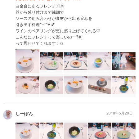
白金台にあるフレンチ🇫🇷
器から盛り付けまで繊細で
ソースの組み合わせが食材から出る旨みを
引き出す料理*ˊᵕˋ*🍴💕
ワインのペアリングが更に盛り上げてくれる♡
こんなにフレンチって楽しいのー?❁¨̮
って思わせてくれます！✩
しーぽん
2018年5月20日