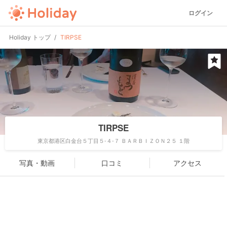
ログイン
Holiday トップ
TIRPSE
TIRPSE
東京都港区白金台５丁目５-４-７ ＢＡＲＢＩＺＯＮ２５ １階
写真・動画
口コミ
アクセス