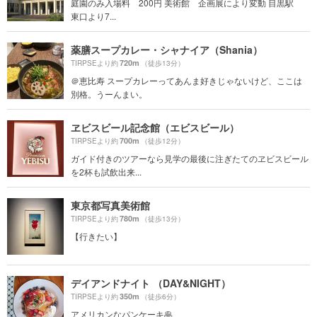
庭園のみ入場料 200円 美術館 企画展により変動 目黒駅
東口より7...
薬膳スープカレー・シャナイア（Shania）
720m
TIRPSEより約
（徒歩13分）
＠恵比寿 スープカレーってあんま好きじゃないけど、ここは
別格。うーんまい。
ヱビスビール記念館（エビスビール）
700m
TIRPSEより約
（徒歩12分）
ガイド付きのツアーなら見学の最後に注ぎたてのヱビスビール
を2杯も試飲出来...
東京都写真美術館
780m
TIRPSEより約
（徒歩13分）
【行きたい】
デイアンドナイト （DAY&NIGHT）
350m
TIRPSEより約
（徒歩6分）
アメリカンなパンケーキ🥞