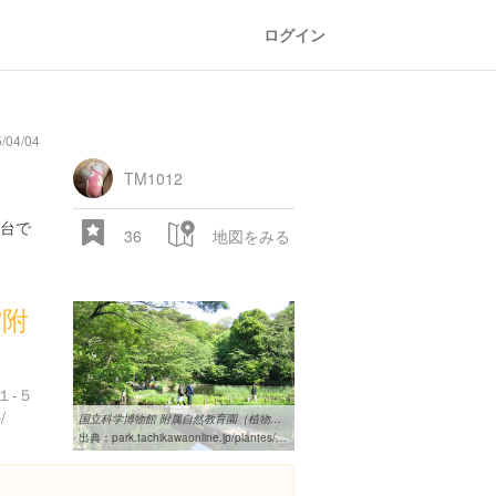
ログイン
/04/04
TM1012
台で
36
地図をみる
館附
１-５
/
国立科学博物館 附属自然教育園（植物園）｜TOKYOおでかけガイド
出典：
park.tachikawaonline.jp/plantes/22_kahaku.htm