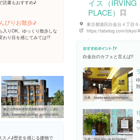
イス（IRVING
で読書もおすすめ♪
PLACE）
んびりお散歩♪
ち入りOK。ゆっくり散歩しな
変わり目を感じてみては!?
白金台のカフェと言えば!!
出典：
heads-west.com/shop/irving-place.html
東京大学医科学研究所附属病院｜三菱UFJ不動産販売│住みたい街探し ...
出典：
kokomachi.sumai1.com/mu-shirokane/5
ススメ♪歴史を感じる建物で
出典：
blog.goo.ne.jp/55crea/e/fca0f0b5599c9e3ee4632a3e9bd611d0