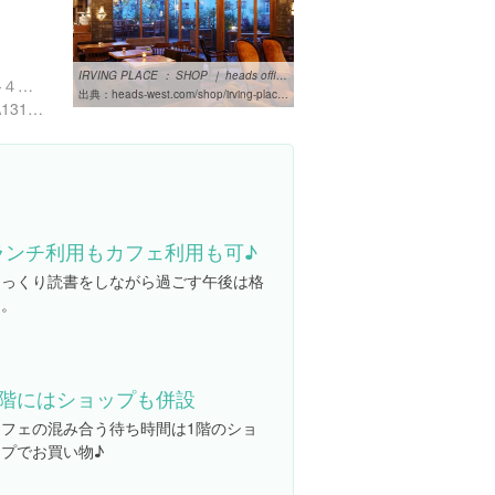
IRVING PLACE ： SHOP ｜ heads official web site
東京都港区白金台４丁目６-４４ 東京都港区白金台4-6-44 BIOTOP3F
出典：
heads-west.com/shop/irving-place.html
https://tabelog.com/tokyo/A1316/A131602/13109436/
ランチ利用もカフェ利用も可♪
ゆっくり読書をしながら過ごす午後は格
別。
1階にはショップも併設
カフェの混み合う待ち時間は1階のショ
ップでお買い物♪