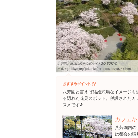
八芳園／東京の観光公式サイトGO TOKYO
出典：
gotokyo.org/jp/kanko/minato/spot/40744.html
八芳園と言えば結婚式場なイメージも
る隠れた花見スポット。併設されたカ
スメです♪
カフェか
八芳園内の
は都会の喧