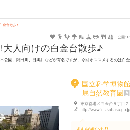
白金台散歩♪
公開: 15
!大人向けの白金台散歩♪
木公園、隅田川、目黒川などが有名ですが、今回オススメするのは白金
国立科学博物
B
属自然教育園
東京都港区白金台５丁目２
http://www.ins.kahaku.go.jp