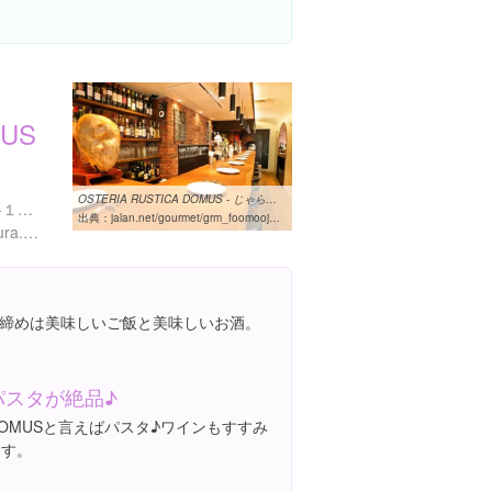
MUS
OSTERIA RUSTICA DOMUS - じゃらんnet
東京都港区白金台４丁目８-１４ プラティーヌD 1
出典：
jalan.net/gourmet/grm_foomoojH000243682
http://www.ilgrappolo-damiura.com/
締めは美味しいご飯と美味しいお酒。
パスタが絶品♪
OMUSと言えばパスタ♪ワインもすすみ
ます。