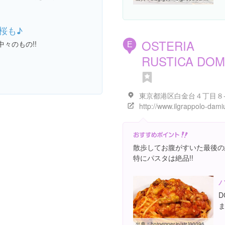
桜も♪
OSTERIA
々のもの!!
E
RUSTICA DO
散歩してお腹がすいた最後の
特にパスタは絶品!!
D
出典：
hotpepper.jp/strJ000962745/food