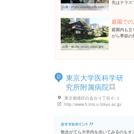
先はテラス
出典：
phyto.cocolog-nifty.com/blog/2012/04/post-dd02.html
庭園での
庭園内も立
がら季節の
出典：
lib.city.minato.tokyo.jp/yukari/j/bld-detail.cgi?id=31
東京大学医科学研
D
究所附属病院
東京都港区白金台４丁目６-１
http://www.h.ims.u-tokyo.ac.jp/
散歩がてら大学内を歩いてみるのもオ