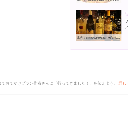
出典：
eminco.seesaa.net/article/200612448.html
言でおでかけプラン作者さんに「行ってきました！」を伝えよう。
詳し