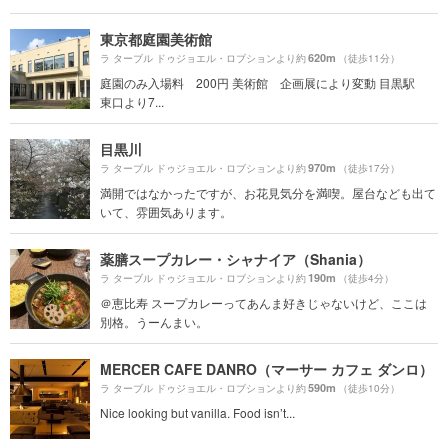
東京都庭園美術館
620m
ラ ターブル ドゥジョエル・ロブションより約
（徒歩11分）
庭園のみ入場料 200円 美術館 企画展により変動 目黒駅
東口より7...
目黒川
970m
ラ ターブル ドゥジョエル・ロブションより約
（徒歩17分）
満開ではなかったですが、お花見気分を満喫。屋台なども出て
いて、雰囲気あります。
薬膳スープカレー・シャナイア（Shania）
190m
ラ ターブル ドゥジョエル・ロブションより約
（徒歩4分）
＠恵比寿 スープカレーってあんま好きじゃないけど、ここは
別格。うーんまい。
MERCER CAFE DANRO（マーサー カフェ ダンロ）
590m
ラ ターブル ドゥジョエル・ロブションより約
（徒歩10分）
Nice looking but vanilla. Food isn’t...