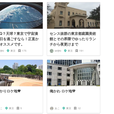
NQ？天球？東京で宇宙漬
センス抜群の東京都庭園美術
日を過ごすなら！正直か
館とその界隈でゆったりラン
オススメです。
チから夜更けまで
ijiro
東京
175
seijiro
東京
191
かりロケ地🧡
俺かわ ロケ地💚
こ
東京
5
あこ
東京
12