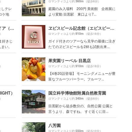
360m
）
ロマンティコより約
（徒歩6分）
ましテレ
庭園のみ入場料 200円 美術館 企画展に
ロケ地
より変動 目黒駅 東口より7...
薬膳スープカレー・シャナイア（Shania）
ヱビスビール記念館（エビスビール）
910m
）
ロマンティコより約
（徒歩16分）
ま好きじ
ガイド付きのツアーなら見学の最後に注ぎ
んまい。
たてのヱビスビールを2杯も試飲出来...
果実園リーベル 目黒店
910m
）
ロマンティコより約
（徒歩16分）
【4巻20話登場】 モーニングメニューが豊
富なフルーツパーラー。フルーツ...
IGHT）
国立科学博物館附属自然教育園
340m
）
ロマンティコより約
（徒歩6分）
目黒駅から徒歩数分の、自然公園 公園と
言うより、森ですね。 すぐ近くに目...
八芳園
550m
）
ロマンティコより約
（徒歩10分）