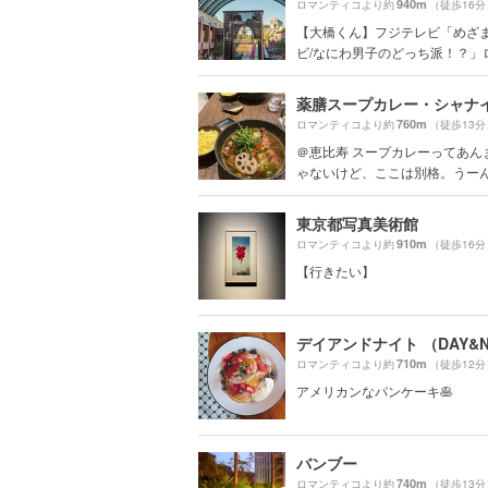
940m
ロマンティコより約
（徒歩16分
【大橋くん】フジテレビ「めざ
ビ/なにわ男子のどっち派！？」
760m
ロマンティコより約
（徒歩13分
＠恵比寿 スープカレーってあん
ゃないけど、ここは別格。うー
東京都写真美術館
910m
ロマンティコより約
（徒歩16分
【行きたい】
デイアンドナイト （DAY&N
710m
ロマンティコより約
（徒歩12分
アメリカンなパンケーキ🥞
バンブー
740m
ロマンティコより約
（徒歩13分