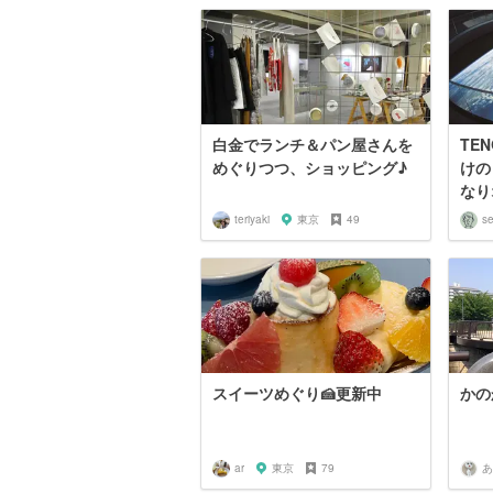
白金でランチ＆パン屋さんを
TE
めぐりつつ、ショッピング♪
けの
なり
teriyaki
東京
49
se
スイーツめぐり🍰更新中
かの
ar
東京
79
あ