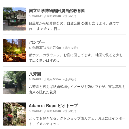
国立科学博物館附属自然教育園
240m
& MARKETより約
（徒歩5分）
目黒駅から徒歩数分の、自然公園 公園と言うより、森です
ね。 すぐ近くに目...
バンブー
740m
& MARKETより約
（徒歩13分）
都ホテルのラウンジ。お庭に面してます。 地図で見ると大し
て広く無いはずの...
八芳園
530m
& MARKETより約
（徒歩9分）
八芳園と言えば結婚式場なイメージも強いですが、実は花見も
出来る隠れた花見...
Adam et Rope ビオトープ
510m
& MARKETより約
（徒歩9分）
とっても好きなセレクトショップ兼カフェ。お店にはインポー
ト、ドメスティッ...