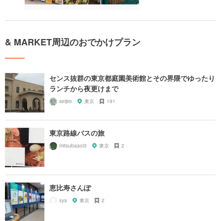
& MARKET周辺のおでかけプラン
センス抜群の東京都庭園美術館とその界隈でゆったり
ランチから夜更けまで
seijiro
東京
191
東京路線バスの旅
mitsubaaoi3
東京
2
恵比寿さんぽ
sya
東京
2