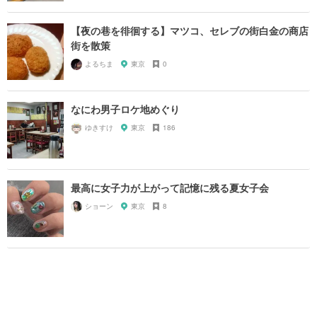
【夜の巷を徘徊する】マツコ、セレブの街白金の商店
街を散策
よるちま
東京
0
なにわ男子ロケ地めぐり
ゆきすけ
東京
186
最高に女子力が上がって記憶に残る夏女子会
ショーン
東京
8