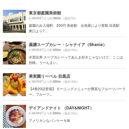
東京都庭園美術館
360m
& MARKETより約
（徒歩7分）
庭園のみ入場料 200円 美術館 企画展により変動 目黒駅
東口より7...
薬膳スープカレー・シャナイア（Shania）
850m
& MARKETより約
（徒歩15分）
＠恵比寿 スープカレーってあんま好きじゃないけど、ここは
別格。うーんまい。
果実園リーベル 目黒店
890m
& MARKETより約
（徒歩15分）
【4巻20話登場】 モーニングメニューが豊富なフルーツパーラ
ー。フルーツ...
デイアンドナイト （DAY&NIGHT）
890m
& MARKETより約
（徒歩15分）
アメリカンなパンケーキ🥞