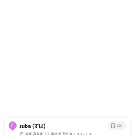
suba (すば)
E
221
京都府京都市下京区美濃屋町１８２-１０