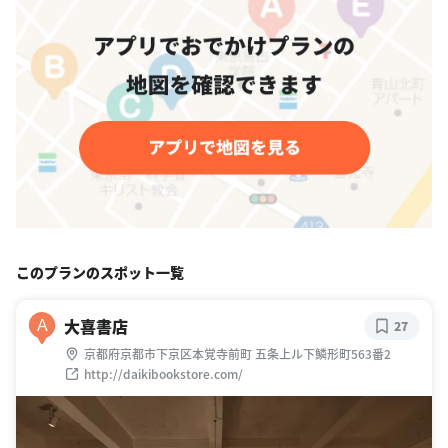
このプランのスポット一覧
大喜書店
A
27
京都府京都市下京区本覚寺前町 五条上ル下鱗形町563番2
http://daikibookstore.com/