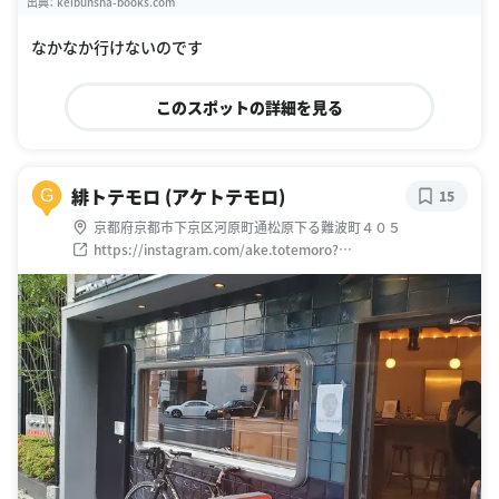
出典：
keibunsha-books.com
なかなか行けないのです
このスポットの詳細を見る
緋トテモロ (アケトテモロ)
G
15
京都府京都市下京区河原町通松原下る難波町４０５
https://instagram.com/ake.totemoro?
igshid=YmMyMTA2M2Y=