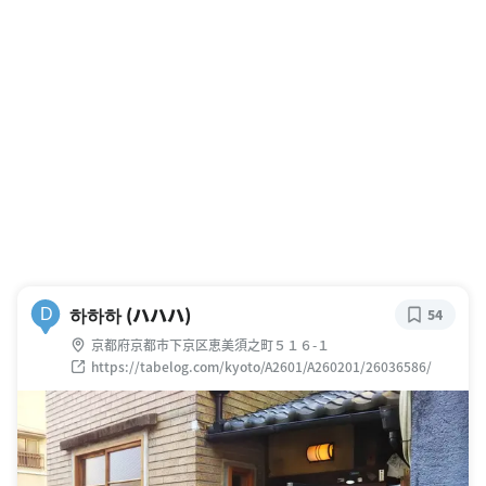
하하하 (ハハハ)
D
54
京都府京都市下京区恵美須之町５１６-１
https://tabelog.com/kyoto/A2601/A260201/26036586/