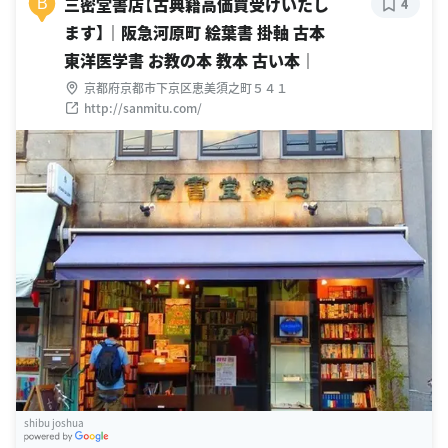
三密堂書店【古典籍高価買受けいたし
B
4
ます】｜阪急河原町 絵葉書 掛軸 古本
東洋医学書 お教の本 教本 古い本｜
京都府京都市下京区恵美須之町５４１
http://sanmitu.com/
shibu joshua
G