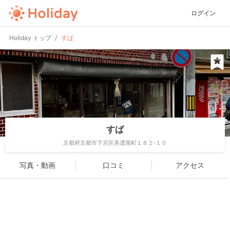
ログイン
Holiday トップ
すば
すば
京都府京都市下京区美濃屋町１８２-１０
写真・動画
口コミ
アクセス