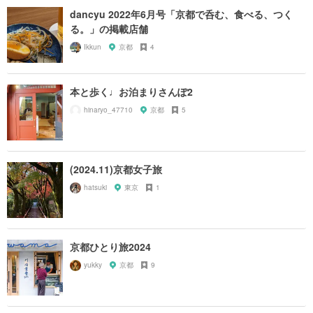
dancyu 2022年6月号「京都で呑む、食べる、つく
る。」の掲載店舗
Ikkun
京都
4
本と歩く♩お泊まりさんぽ2
hinaryo_47710
京都
5
(2024.11)京都女子旅
hatsuki
東京
1
京都ひとり旅2024
yukky
京都
9