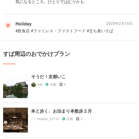
気になるところ。ひとりではむりかも
Holiday
2025年2月10日
#飲食店 #ファミレス・ファストフード #立ち食いそば
すば周辺のおでかけプラン
そうだ！京都いこ
mai
京都
0
本と歩く♩お泊まり本散歩２月
hinaryo_47710
京都
3