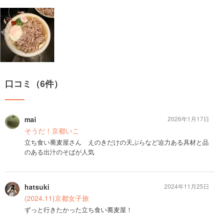
口コミ（6件）
mai
2026年1月17日
そうだ！京都いこ
立ち食い蕎麦屋さん えのきだけの天ぷらなど迫力ある具材と品
のある出汁のそばが人気
hatsuki
2024年11月25日
(2024.11)京都女子旅
ずっと行きたかった立ち食い蕎麦屋！