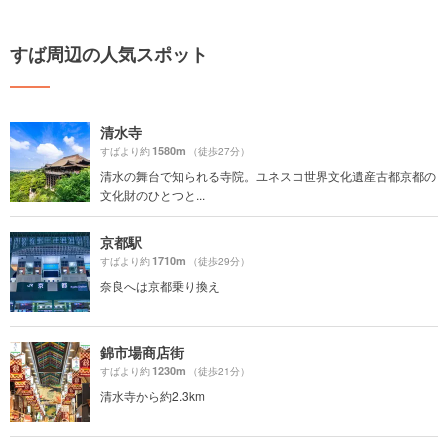
すば周辺の人気スポット
清水寺
1580m
すばより約
（徒歩27分）
清水の舞台で知られる寺院。ユネスコ世界文化遺産古都京都の
文化財のひとつと...
京都駅
1710m
すばより約
（徒歩29分）
奈良へは京都乗り換え
錦市場商店街
1230m
すばより約
（徒歩21分）
清水寺から約2.3km