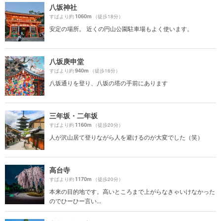
八坂神社
1060m
すばより約
（徒歩18分）
安定の場所。 近くの円山公園駐車場もよく使います。
八坂庚申堂
940m
すばより約
（徒歩16分）
八坂通りを登り、八坂の塔の手前にあります
三年坂・二年坂
1160m
すばより約
（徒歩20分）
人が沢山居て登りながら人を避けるのが大変でした（笑）
高台寺
1170m
すばより約
（徒歩20分）
本来の目的地です。高いところまで上がらなきゃいけなかった
のでひーひー言い...