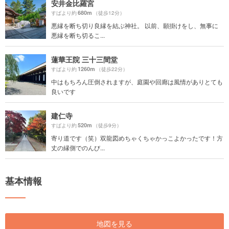
安井金比羅宮
680m
すばより約
（徒歩12分）
悪縁を断ち切り良縁を結ぶ神社。 以前、願掛けをし、無事に
悪縁を断ち切るこ...
蓮華王院 三十三間堂
1260m
すばより約
（徒歩22分）
中はもちろん圧倒されますが、庭園や回廊は風情がありとても
良いです
建仁寺
520m
すばより約
（徒歩9分）
寄り道です（笑）双龍図めちゃくちゃかっこよかったです！方
丈の縁側でのんび...
基本情報
地図を見る