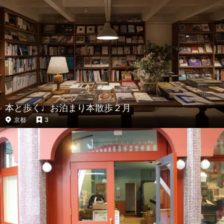
本と歩く♩お泊まり本散歩２月
京都
3