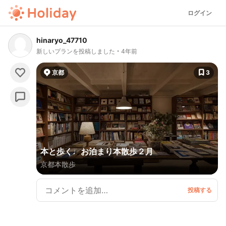
ログイン
hinaryo_47710
新しいプランを投稿しました
4年前
京都
3
本と歩く♩お泊まり本散歩２月
京都本散歩