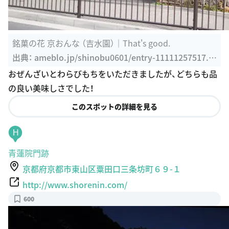
銘菓の花 京おんな （吉水園）｜That's good.
出典：
ameblo.jp/shinobu0601/entry-11111257517.ht
ml
おぜんざいとわらびもちをいただきましたが、どちらも品
の良い美味しさでした！
このスポットの詳細を見る
H
青蓮院門跡
京都府京都市東山区粟田口三条坊町６９-１
http://www.shorenin.com/
600