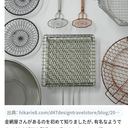
出典：
hikarie8.com/d47designtravelstore/blog/201
3/08/nippon-vision-gallery-1.shtml
金網屋さんがあるのを初めて知りましたが、有名なようで
す。どれも繊細な製品だと感じました。ここの網でトース