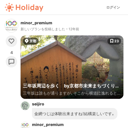
ログイン
minor_premium
新しいプランを投稿しました
12年前
京都
23
4
三年坂周辺を歩く by京都市未来まちづくり
三年坂は誰もが通りますが、そこから横道に逸れるとほ
100人委員会
ぼ人がいません。でもそういったところにも、意外な撮
seijiro
影スポットや隠れたお店などあるものですよ♪ ぜひ脇
道に注目してみてください♪（西村）
金網つじは体験出来ますね！結構楽しいです。
minor_premium