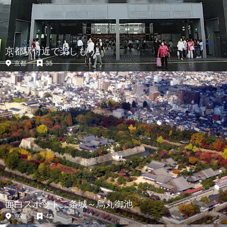
京都駅付近で楽しもう
京都
35
面白スポット二条城～烏丸御池
京都
42