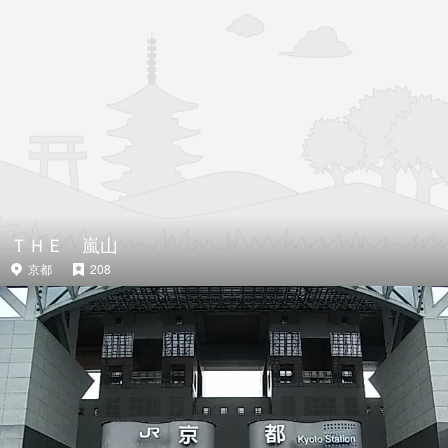
ＴＨＥ 嵐山
京都
208