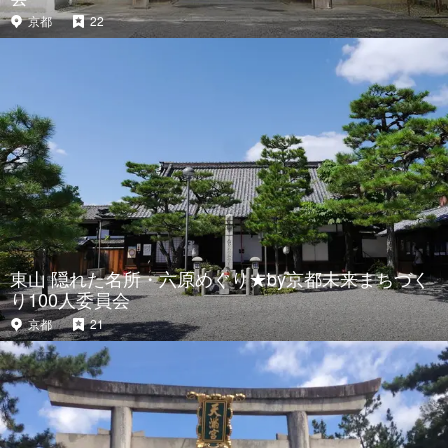
京都
22
東山 隠れた名所・六原めぐり★by京都未来まちづく
り100人委員会
京都
21