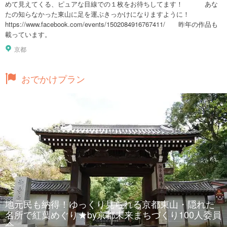
めて見えてくる、ピュアな目線での１枚をお待ちしてます！ あな
たの知らなかった東山に足を運ぶきっかけになりますように！
https://www.facebook.com/events/1502084916767411/ 昨年の作品も
載っています。
京都
おでかけプラン
地元民も納得！ゆっくり見られる京都東山・隠れた
名所で紅葉めぐり★by京都未来まちづくり100人委員
会