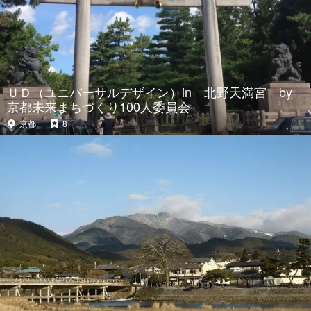
ＵＤ（ユニバーサルデザイン）in 北野天満宮 by
京都未来まちづくり100人委員会
京都
8