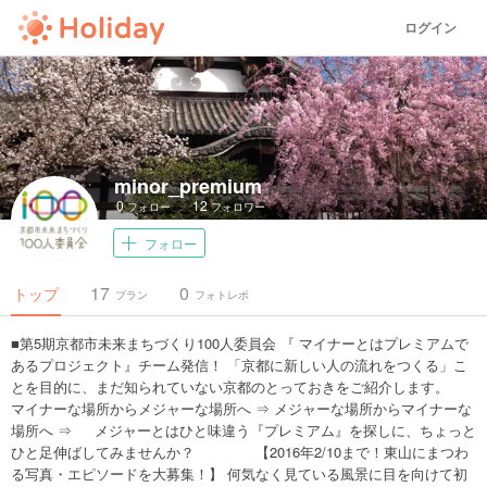
ログイン
minor_premium
0
12
フォロー
フォロワー
フォロー
17
0
トップ
プラン
フォトレポ
■第5期京都市未来まちづくり100人委員会 『 マイナーとはプレミアムで
あるプロジェクト』チーム発信！ 「京都に新しい人の流れをつくる」こ
とを目的に、まだ知られていない京都のとっておきをご紹介します。
マイナーな場所からメジャーな場所へ ⇒ メジャーな場所からマイナーな
場所へ ⇒ メジャーとはひと味違う『プレミアム』を探しに、ちょっと
ひと足伸ばしてみませんか？ 【2016年2/10まで！東山にまつわ
る写真・エピソードを大募集！】 何気なく見ている風景に目を向けて初