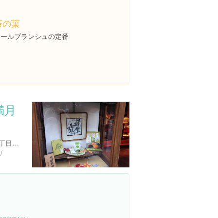
茶の菓
マールブランシュの定番
満月
京都府京都市東山区清水３丁目３１５
/