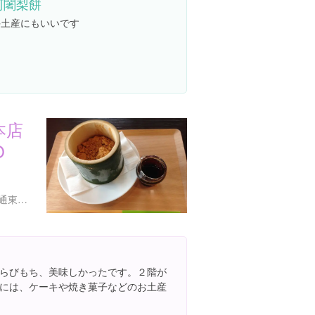
阿闍梨餅
手土産にもいいです
本店
O
京都府京都市東山区古門前通東大路東入ル石橋町３０６
らびもち、美味しかったです。２階が
には、ケーキや焼き菓子などのお土産