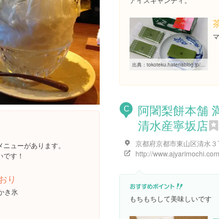
アイスキャンディ。
出典：
tokoteku.hatenablog.jp/entry/2013/11/19/193857
阿闍梨餅本舗 
C
清水産寧坂店
メニューがあります。
http://www.ajyarimochi.com
いです！
おり
かき氷
もちもちして美味しいです