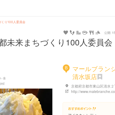
url
guide
hot
type
star
camera
home
settings
profile
print
rank
mail
lock
calendar
access
くり100人委員会
公開: 15
pet
drive
walking
cycling
nature
stroll
art
camp
history
castle
temple
cafe
gourmet
onsen
outdoor
world
public bath
shopping
都未来まちづくり100人委員会
heritage
kyoto
hyogo
マールブラン
B
清水坂店
-８
tml
http://www.malebranche.co.