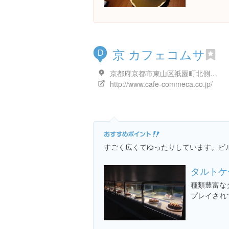
京 カフェコムサ
D
京都府京都市東山区祇園町北側２７５ 祇園くろちくビル 2F
http://www.cafe-commeca.co.jp/
すごく広くてゆったりしています。ビ
タルトケ
種類豊富な
プレイされ