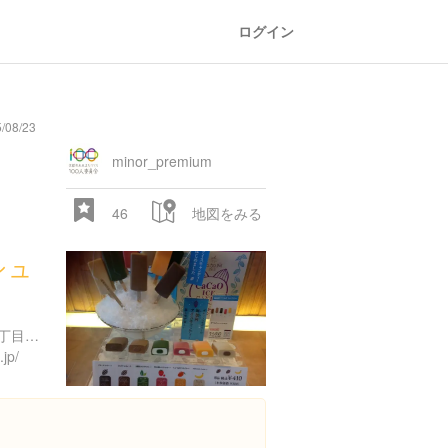
ログイン
/08/23
general
railroad
train
comic
mountain
sports
fishing
bbq
fashion
tradition
music
baby
camera
amusement
aquarium
sea
ball
baer
store
park
minor_premium
46
地図をみる
シュ
京都府京都市東山区清水２丁目２５６
jp/
28.522 px