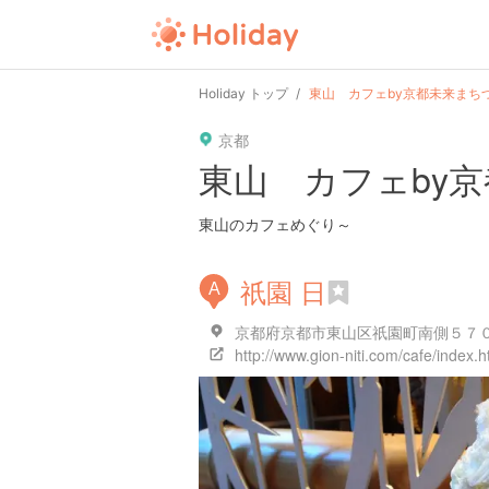
user
pin
tel
time
Holiday トップ
東山 カフェby京都未来まちづ
京都
date
child
solitary
東山 カフェby京
tokyo
kanagawa
osaka
東山のカフェめぐり～
祇園 日
A
京都府京都市東山区祇園町南側５７０
http://www.gion-niti.com/cafe/index.h