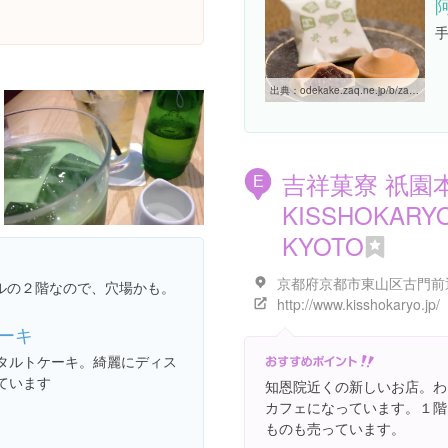
出典：
odekake.zaq.ne.jp/b/zaq/info/sh983664/?poi=spot
吉祥菓寮 祇園
E
KISSHOKARY
KYOTO
ルの２階なので、穴場かも。
http://www.kisshokaryo.jp/
ーキ
タルトケーキ。綺麗にディス
ています
知恩院近くの新しいお店。わ
カフェになっています。１階
ものも売っています。