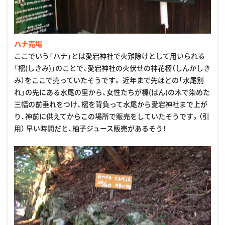
ハナ売場
ここでいう「ハナ」とは愛宕神社で火難除けとして用いられる
「樒(しきみ)」のことで、愛宕神社の火伏せの神花樒（しんかしき
み）をここで売っていたそうです。 近年まで先ほどの「水尾別
れ」の先にある水尾の里から、女性たちが榛(はん)の木で染めた
三幅の前垂れをつけ、樒を背負って水尾から愛宕神社まで上が
り、神前に供えてからこの場所で販売をしていたそうです。（引
用） 早い時間だと、柚子ジュース販売があるそう！