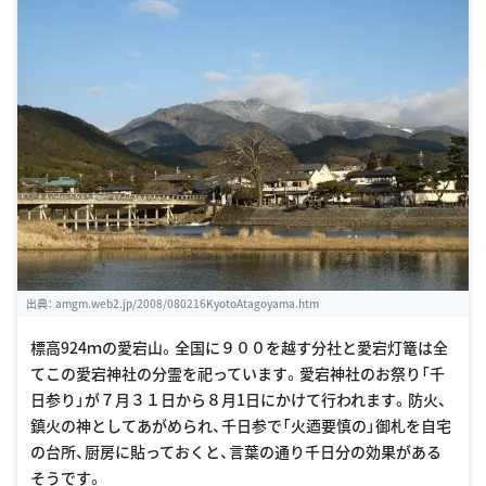
出典：
amgm.web2.jp/2008/080216KyotoAtagoyama.htm
標高924ｍの愛宕山。全国に９００を越す分社と愛宕灯篭は全
てこの愛宕神社の分霊を祀っています。愛宕神社のお祭り「千
日参り」が７月３１日から８月1日にかけて行われます。防火、
鎮火の神としてあがめられ、千日参で「火迺要慎の」御札を自宅
の台所、厨房に貼っておくと、言葉の通り千日分の効果がある
そうです。