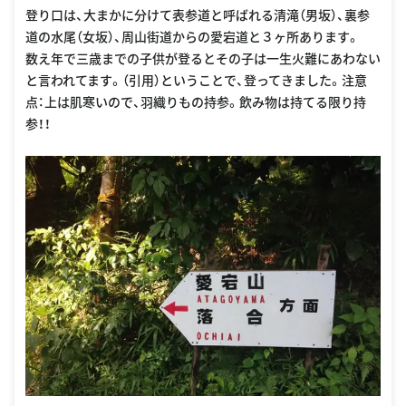
登り口は、大まかに分けて表参道と呼ばれる清滝（男坂）、裏参
道の水尾（女坂）、周山街道からの愛宕道と３ヶ所あります。
数え年で三歳までの子供が登るとその子は一生火難にあわない
と言われてます。（引用）ということで、登ってきました。注意
点：上は肌寒いので、羽織りもの持参。飲み物は持てる限り持
参！！