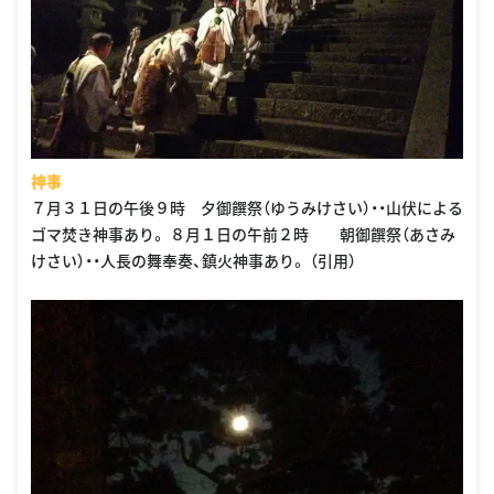
神事
７月３１日の午後９時 夕御饌祭（ゆうみけさい）・・山伏による
ゴマ焚き神事あり。 ８月１日の午前２時 朝御饌祭（あさみ
けさい）・・人長の舞奉奏、鎮火神事あり。 （引用）