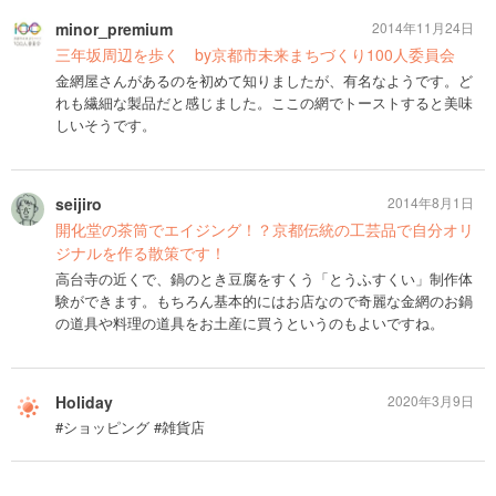
minor_premium
2014年11月24日
三年坂周辺を歩く by京都市未来まちづくり100人委員会
金網屋さんがあるのを初めて知りましたが、有名なようです。ど
れも繊細な製品だと感じました。ここの網でトーストすると美味
しいそうです。
seijiro
2014年8月1日
開化堂の茶筒でエイジング！？京都伝統の工芸品で自分オリ
ジナルを作る散策です！
高台寺の近くで、鍋のとき豆腐をすくう「とうふすくい」制作体
験ができます。もちろん基本的にはお店なので奇麗な金網のお鍋
の道具や料理の道具をお土産に買うというのもよいですね。
Holiday
2020年3月9日
#ショッピング #雑貨店