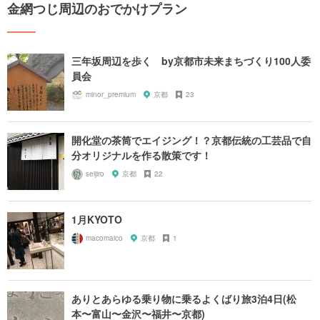
金網つじ周辺のおでかけプラン
三年坂周辺を歩く by京都市未来まちづくり100人委
員会
minor_premium
京都
23
開化堂の茶筒でエイジング！？京都伝統の工芸品で自
分オリジナルを作る散策です！
seijiro
京都
22
1月KYOTO
macomaico
京都
1
ありとあらゆる乗り物に乗るよくばり旅3泊4日(松
本〜富山〜金沢〜福井〜京都)