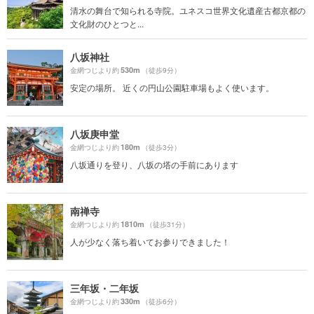
清水の舞台で知られる寺院。ユネスコ世界文化遺産古都京都の
文化財のひとつと...
八坂神社
530m
金網つじより約
（徒歩9分）
安定の場所。 近くの円山公園駐車場もよく使います。
八坂庚申堂
180m
金網つじより約
（徒歩3分）
八坂通りを登り、八坂の塔の手前にあります
南禅寺
1810m
金網つじより約
（徒歩31分）
人が少なく落ち着いてお参りできました！
三年坂・二年坂
330m
金網つじより約
（徒歩6分）