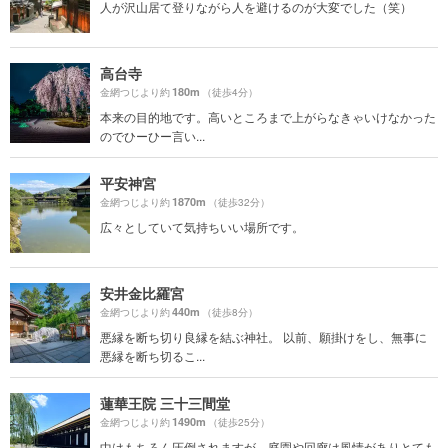
人が沢山居て登りながら人を避けるのが大変でした（笑）
高台寺
180m
金網つじより約
（徒歩4分）
本来の目的地です。高いところまで上がらなきゃいけなかった
のでひーひー言い...
平安神宮
1870m
金網つじより約
（徒歩32分）
広々としていて気持ちいい場所です。
安井金比羅宮
440m
金網つじより約
（徒歩8分）
悪縁を断ち切り良縁を結ぶ神社。 以前、願掛けをし、無事に
悪縁を断ち切るこ...
蓮華王院 三十三間堂
1490m
金網つじより約
（徒歩25分）
中はもちろん圧倒されますが、庭園や回廊は風情がありとても