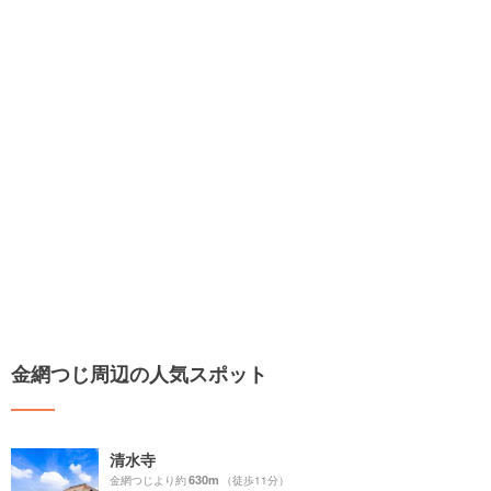
金網つじ周辺の人気スポット
清水寺
630m
金網つじより約
（徒歩11分）