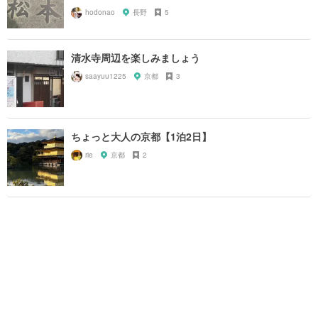
hodonao
長野
5
清水寺周辺を楽しみましょう
saayuu1225
京都
3
ちょっと大人の京都【1泊2日】
rie
京都
2