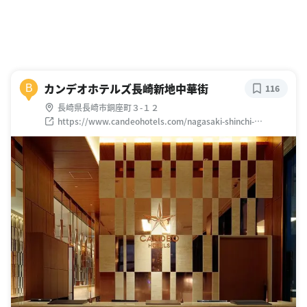
カンデオホテルズ長崎新地中華街
B
116
長崎県長崎市銅座町３-１２
https://www.candeohotels.com/nagasaki-shinchi-
chinatown/