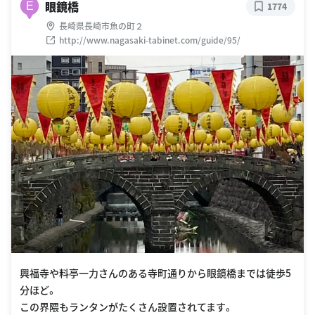
眼鏡橋
E
1774
長崎県長崎市魚の町２
http://www.nagasaki-tabinet.com/guide/95/
興福寺や料亭一力さんのある寺町通りから眼鏡橋までは徒歩5
分ほど。
この界隈もランタンがたくさん設置されてます。