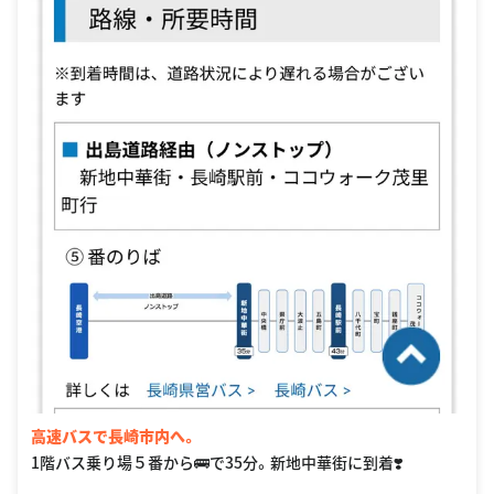
高速バスで長崎市内へ。
1階バス乗り場５番から🚌で35分。新地中華街に到着❣️