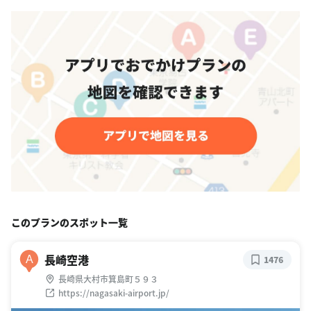
このプランのスポット一覧
長崎空港
A
1476
長崎県大村市箕島町５９３
https://nagasaki-airport.jp/