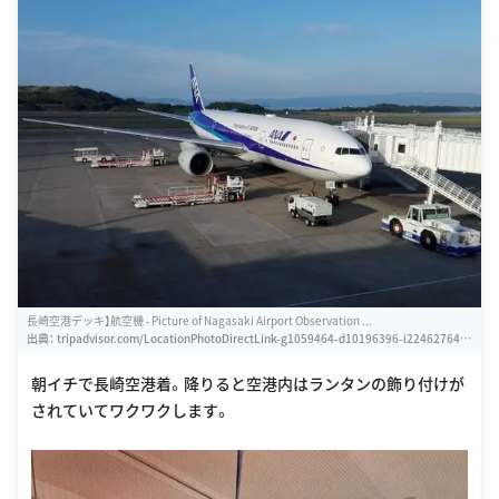
長崎空港デッキ】航空機 - Picture of Nagasaki Airport Observation ...
出典：
tripadvisor.com/LocationPhotoDirectLink-g1059464-d10196396-i224627642-
Nagasaki_Airport_Observation_Deck-Omura_Nagasaki_Prefecture_Kyushu.html
朝イチで長崎空港着。降りると空港内はランタンの飾り付けが
されていてワクワクします。