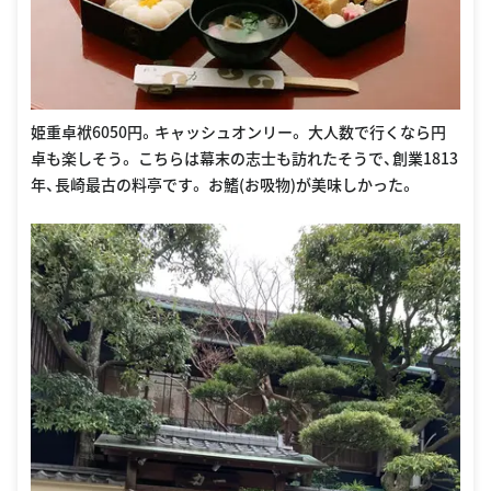
姫重卓袱6050円。キャッシュオンリー。 大人数で行くなら円
卓も楽しそう。 こちらは幕末の志士も訪れたそうで、創業1813
年、長崎最古の料亭です。 お鰭(お吸物)が美味しかった。