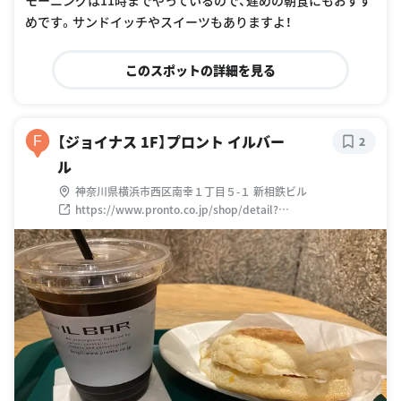
めです。サンドイッチやスイーツもありますよ！
このスポットの詳細を見る
【ジョイナス 1F】プロント イルバー
F
2
ル
神奈川県横浜市西区南幸１丁目５-１ 新相鉄ビル
https://www.pronto.co.jp/shop/detail?
shopid=PR00009531&prefcode=&freewordtext=&pageno=
22&service=&shopstyle=