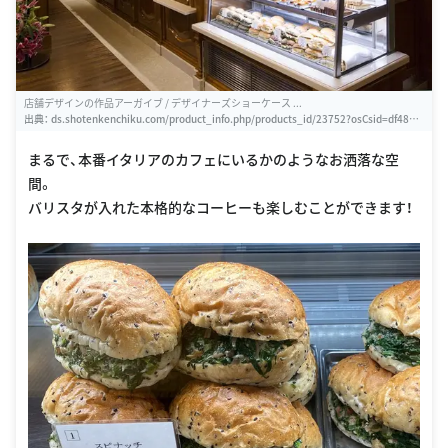
店舗デザインの作品アーガイブ / デザイナーズショーケース ...
出典：
ds.shotenkenchiku.com/product_info.php/products_id/23752?osCsid=df48ec
3e56542863e4d4185cfb80de5c
まるで、本番イタリアのカフェにいるかのようなお洒落な空
間。
バリスタが入れた本格的なコーヒーも楽しむことができます！