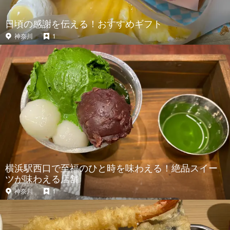
日頃の感謝を伝える！おすすめギフト
神奈川
1
横浜駅西口で至福のひと時を味わえる！絶品スイー
ツが味わえる店舗
神奈川
1