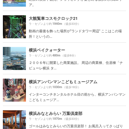
ア。
大観覧車コスモクロック21
1940m
ラ・セゾンより約
（徒歩33分）
動画の最後を飾った場所が"ランドタワー周辺" ここはこの場
所！というの...
横浜ベイクォーター
480m
ラ・セゾンより約
（徒歩9分）
２００６年に開業した商業施設。 周辺の商業棟、住居棟「ナ
ビューレ横浜 タ...
横浜アンパンマンこどもミュージアム
1030m
ラ・セゾンより約
（徒歩18分）
インターコンチネンタルホテル目の前から、横浜アンパンマン
こどもミュージア...
横浜みなとみらい 万葉倶楽部
1970m
ラ・セゾンより約
（徒歩33分）
ゴールはみなとみらいの万葉倶楽部！ お風呂入ってさっぱり