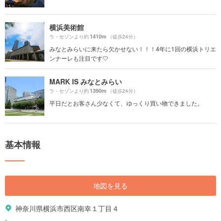
横浜美術館
1410m
ラ・セゾンより約
（徒歩24分）
みなとみらいに来たら欠かせない！！！4年に1回の横浜トリエ
ンナーレも注目です🤍
MARK IS みなとみらい
1390m
ラ・セゾンより約
（徒歩24分）
平日だとお客さん少なくて、ゆっくり買い物できました。
基本情報
地図を見る
神奈川県横浜市西区南幸１丁目４