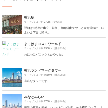
横浜駅
270m
ラ・セゾンより約
（徒歩5分）
翌朝は8時半に出立 前橋、高崎経由でやっと東海道線に い
よいよ下界に降り...
よこはまコスモワールド
1950m
ラ・セゾンより約
（徒歩33分）
わにわにパニックとかやりたい
横浜ランドマークタワー
1630m
ラ・セゾンより約
（徒歩28分）
有名なタワーです。
みなとみらい
1760m
ラ・セゾンより約
（徒歩30分）
絶景の夜景や観光、ショッピングが楽しめる横浜の人気エリ