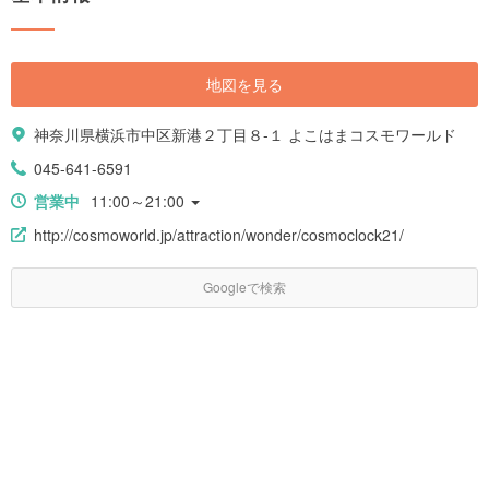
る施設が並び、デートや家族連れ、仲間同士でも楽しめます。海の近くの
開放感や潮風を感じながら楽しむトレンドのカフェやレストラン、各スポ
ットで港町の歴史を学ぶことができますよ。 今回は、そんなみなとみらい
の魅力と楽しみ方をたっぷりと紹介していきます。 #### 人気キーワード
地図を見る
[keyword_link:みなとみらい お土
産|https://haveagood.holiday/articles/1299] [keyword_link:みなとみらい
映画|https://haveagood.holiday/articles/1290] [keyword_link:みなとみらい
神奈川県横浜市中区新港２丁目８-１ よこはまコスモワールド
タピオカ|https://haveagood.holiday/articles/1302] [keyword_link:みなとみ
らい ハンバーガー|https://haveagood.holiday/articles/1334]
045-641-6591
[keyword_link:みなとみらい ケー
キ|https://haveagood.holiday/articles/1300] [keyword_link:みなとみらい
営業中
11:00～21:00
チーズ|https://haveagood.holiday/articles/1325] [keyword_link:みなとみら
http://cosmoworld.jp/attraction/wonder/cosmoclock21/
い スタバ|https://haveagood.holiday/articles/1301] [keyword_link:みなと
みらい パンケーキ|https://haveagood.holiday/articles/1345]
[keyword_link:みなとみらい ショッピン
Googleで検索
グ|https://haveagood.holiday/articles/1346] [keyword_link:ハンマーヘッ
ド|https://haveagood.holiday/articles/844] [keyword_link:赤レン
ガ|https://haveagood.holiday/articles/822]