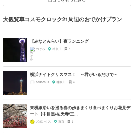
大観覧車コスモクロック21周辺のおでかけプラン
【みなとみらい】夜ランニング
のぞみ
神奈川
4
横浜ナイトクリスマス！ ～君がいるだけで～
couscous
神奈川
4
東横線沿いを巡る春の歩きまくり食べまくりお花見デ
ート【中目黒/祐天寺/三...
ズポンタス
東京
6