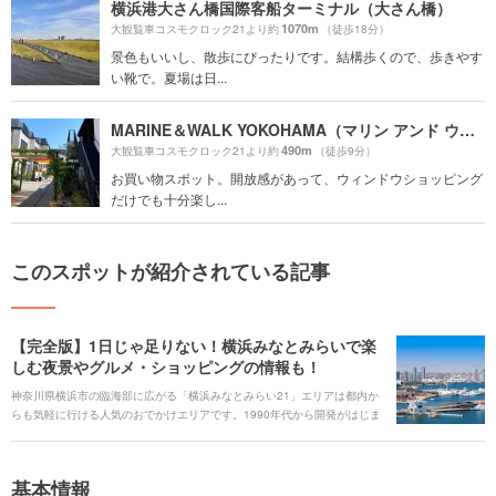
横浜港大さん橋国際客船ターミナル（大さん橋）
1070m
大観覧車コスモクロック21より約
（徒歩18分）
景色もいいし、散歩にぴったりです。結構歩くので、歩きやす
い靴で。夏場は日...
MARINE＆WALK YOKOHAMA（マリン アンド ウォーク ヨコハマ）
490m
大観覧車コスモクロック21より約
（徒歩9分）
お買い物スポット。開放感があって、ウィンドウショッピング
だけでも十分楽し...
このスポットが紹介されている記事
【完全版】1日じゃ足りない！横浜みなとみらいで楽
しむ夜景やグルメ・ショッピングの情報も！
神奈川県横浜市の臨海部に広がる「横浜みなとみらい21」エリアは都内か
らも気軽に行ける人気のおでかけエリアです。1990年代から開発がはじま
り、横浜ランドマークタワーのオープンや、赤レンガ倉庫の商業施設とし
てのリニューアルを経て、今も新施設のオープンが続いています。トレン
ドのショップやレストランが国内でもいち早くオープンするエリアとして
基本情報
も有名で、流行に合わせた楽しみ方もできます。 子供から大人まで楽しめ