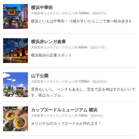
横浜中華街
1620m
大観覧車コスモクロック21より約
（徒歩27分）
横浜といえば中華街！ 小腹がすいたらここで食べ飲み歩き♪
横浜赤レンガ倉庫
650m
大観覧車コスモクロック21より約
（徒歩11分）
横浜散歩の定番スポット
山下公園
1550m
大観覧車コスモクロック21より約
（徒歩26分）
景色もいいし、ベンチもあるし、芝生で足を伸ばすのもいいで
す。夜はカップル...
カップヌードルミュージアム 横浜
190m
大観覧車コスモクロック21より約
（徒歩4分）
オリジナルのカップヌードルが作れます！