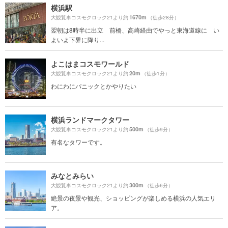
横浜駅
1670m
大観覧車コスモクロック21より約
（徒歩28分）
翌朝は8時半に出立 前橋、高崎経由でやっと東海道線に い
よいよ下界に降り...
よこはまコスモワールド
20m
大観覧車コスモクロック21より約
（徒歩1分）
わにわにパニックとかやりたい
横浜ランドマークタワー
500m
大観覧車コスモクロック21より約
（徒歩9分）
有名なタワーです。
みなとみらい
300m
大観覧車コスモクロック21より約
（徒歩6分）
絶景の夜景や観光、ショッピングが楽しめる横浜の人気エリ
ア。