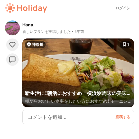
ログイン
Hana.
新しいプランを投稿しました
5年前
神奈川
1
新生活に！朝活におすすめ 横浜駅周辺の美味し
朝からおいしい食事をしたい方におすすめ！ モーニン
いモーニング・朝食が買える店舗
グが食べられる＆テイクアウトができるお店をご紹介
します！