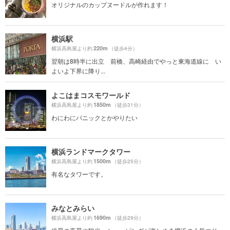
オリジナルのカップヌードルが作れます！
横浜駅
220m
横浜高島屋より約
（徒歩4分）
翌朝は8時半に出立 前橋、高崎経由でやっと東海道線に い
よいよ下界に降り...
よこはまコスモワールド
1850m
横浜高島屋より約
（徒歩31分）
わにわにパニックとかやりたい
横浜ランドマークタワー
1500m
横浜高島屋より約
（徒歩25分）
有名なタワーです。
みなとみらい
1690m
横浜高島屋より約
（徒歩29分）