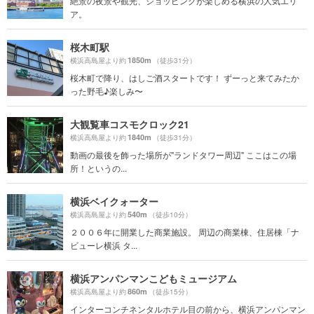
絶景の夜景や観光、ショッピングが楽しめる横浜の人気エリ
ア。
桜木町駅
1850m
横浜高島屋より約
（徒歩31分）
桜木町で降り、はしご酒スタートです！ ずーっと来てみたか
った野毛♪楽しみ〜
大観覧車コスモクロック21
1840m
横浜高島屋より約
（徒歩31分）
動画の最後を飾った場所が"ランドタワー周辺" ここはこの場
所！というの...
横浜ベイクォーター
540m
横浜高島屋より約
（徒歩10分）
２００６年に開業した商業施設。 周辺の商業棟、住居棟「ナ
ビューレ横浜 タ...
横浜アンパンマンこどもミュージアム
860m
横浜高島屋より約
（徒歩15分）
インターコンチネンタルホテル目の前から、横浜アンパンマン