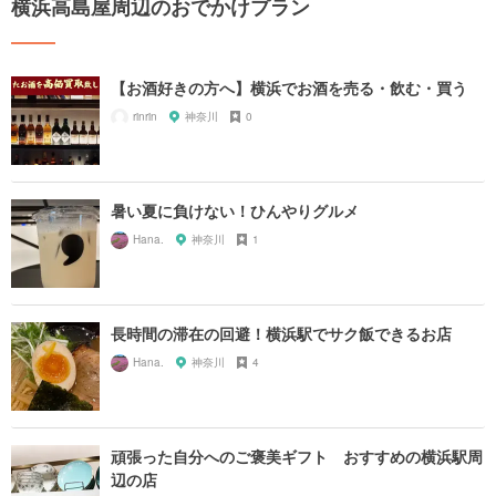
横浜高島屋周辺のおでかけプラン
【お酒好きの方へ】横浜でお酒を売る・飲む・買う
rinrin
神奈川
0
暑い夏に負けない！ひんやりグルメ
Hana.
神奈川
1
長時間の滞在の回避！横浜駅でサク飯できるお店
Hana.
神奈川
4
頑張った自分へのご褒美ギフト おすすめの横浜駅周
辺の店