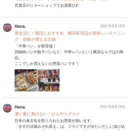
百貨店のリカーショップでお酒選び♪
Hana.
2021年9月10日
新生活に！朝活におすすめ 横浜駅周辺の美味しいモーニン
グ・朝食が買える店舗
「中華パン」が新登場！
回鍋肉パンや餃子パンなど、中華×パンという横浜ならではの商
品。
ここでしか買えないお惣菜パンです！
Hana.
2021年8月10日
暑い夏に負けない！ひんやりグルメ
日本の食文化を取り入れたお惣菜が揃います。
「きすの涼風みぞれ添え」は、フライですが冷たいだしに漬け込