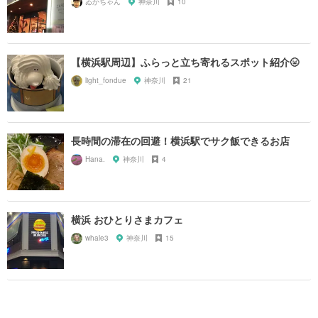
ゐかちゃん
神奈川
10
【横浜駅周辺】ふらっと立ち寄れるスポット紹介🌝
light_fondue
神奈川
21
長時間の滞在の回避！横浜駅でサク飯できるお店
Hana.
神奈川
4
横浜 おひとりさまカフェ
whale3
神奈川
15