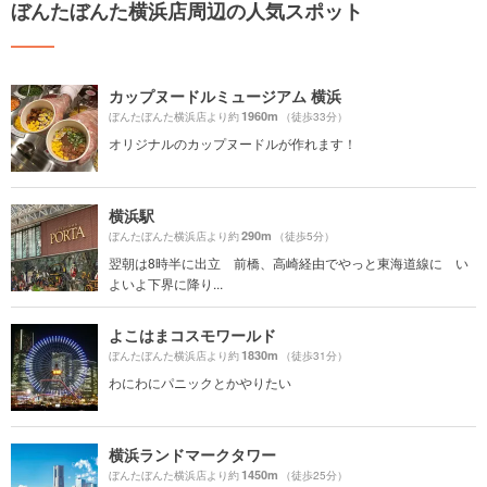
ぼんたぼんた横浜店周辺の人気スポット
カップヌードルミュージアム 横浜
1960m
ぼんたぼんた横浜店より約
（徒歩33分）
オリジナルのカップヌードルが作れます！
横浜駅
290m
ぼんたぼんた横浜店より約
（徒歩5分）
翌朝は8時半に出立 前橋、高崎経由でやっと東海道線に い
よいよ下界に降り...
よこはまコスモワールド
1830m
ぼんたぼんた横浜店より約
（徒歩31分）
わにわにパニックとかやりたい
横浜ランドマークタワー
1450m
ぼんたぼんた横浜店より約
（徒歩25分）