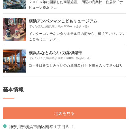
２００６年に開業した商業施設。 周辺の商業棟、住居棟「ナ
ビューレ横浜 タ...
横浜アンパンマンこどもミュージアム
800m
ぼんたぼんた横浜店より約
（徒歩14分）
インターコンチネンタルホテル目の前から、横浜アンパンマン
こどもミュージア...
横浜みなとみらい 万葉倶楽部
1880m
ぼんたぼんた横浜店より約
（徒歩32分）
ゴールはみなとみらいの万葉倶楽部！ お風呂入ってさっぱり
基本情報
地図を見る
神奈川県横浜市西区南幸１丁目５-１