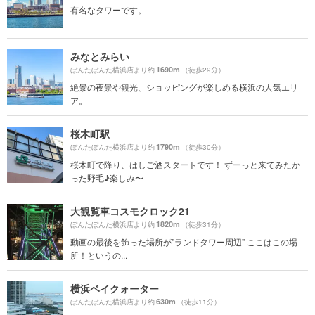
有名なタワーです。
みなとみらい
1690m
ぼんたぼんた横浜店より約
（徒歩29分）
絶景の夜景や観光、ショッピングが楽しめる横浜の人気エリ
ア。
桜木町駅
1790m
ぼんたぼんた横浜店より約
（徒歩30分）
桜木町で降り、はしご酒スタートです！ ずーっと来てみたか
った野毛♪楽しみ〜
大観覧車コスモクロック21
1820m
ぼんたぼんた横浜店より約
（徒歩31分）
動画の最後を飾った場所が"ランドタワー周辺" ここはこの場
所！というの...
横浜ベイクォーター
630m
ぼんたぼんた横浜店より約
（徒歩11分）