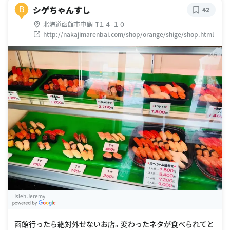
シゲちゃんすし
B
42
北海道函館市中島町１４-１０
http://nakajimarenbai.com/shop/orange/shige/shop.html
Hsieh Jeremy
G
oogle Places
函館行ったら絶対外せないお店。変わったネタが食べられてと