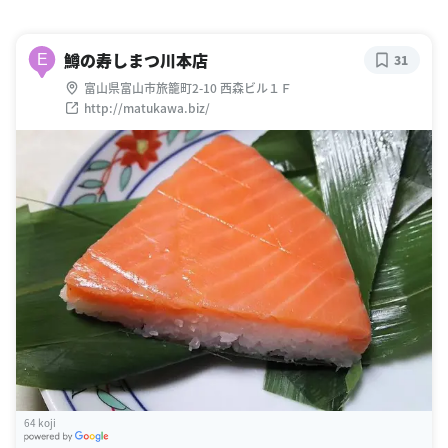
鱒の寿しまつ川本店
E
31
富山県富山市旅籠町2-10 西森ビル１Ｆ
http://matukawa.biz/
64 koji
G