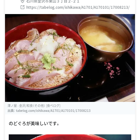
石川県金沢市東山３丁目２-２１
https://tabelog.com/ishikawa/A1701/A170101/17008213/
澤ノ屋 - 金沢/和食（その他） [食べログ]
出典：
tabelog.com/ishikawa/A1701/A170101/17008213
のどぐろが美味しいです。