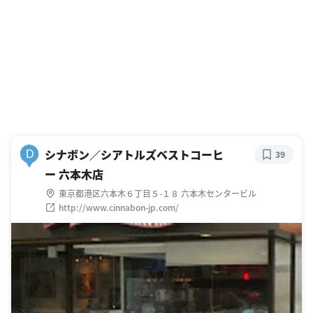
シナボン／シアトルズベストコーヒ
D
39
ー 六本木店
東京都港区六本木６丁目５-１８ 六本木センタービル
http://www.cinnabon-jp.com/