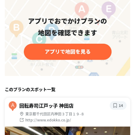
このプランのスポット一覧
回転寿司江戸ッ子 神田店
A
14
東京都千代田区内神田３丁目１９-８
http://www.edokko.co.jp/