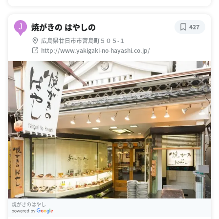
焼がきの はやしの
J
427
広島県廿日市市宮島町５０５-１
http://www.yakigaki-no-hayashi.co.jp/
焼がきのはやし
G