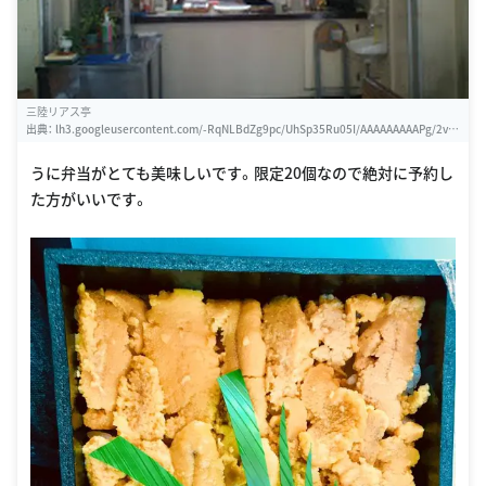
三陸リアス亭
出典：
lh3.googleusercontent.com/-RqNLBdZg9pc/UhSp35Ru05I/AAAAAAAAAPg/2vU
uBPE-xuE/w460-h310-k
うに弁当がとても美味しいです。限定20個なので絶対に予約し
た方がいいです。