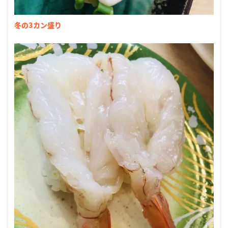
冬の3カン盛り