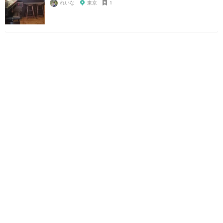
れいな
東京
1