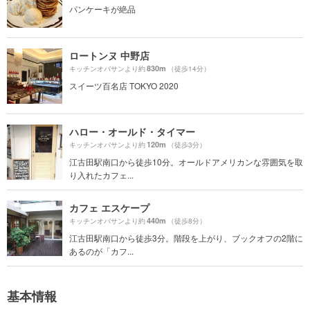
パンケーキが絶品
ロートンヌ 中野店
830m
キッチンオバサンより約
（徒歩14分）
スイーツ百名店 TOKYO 2020
ハロー・オールド・タイマー
120m
キッチンオバサンより約
（徒歩3分）
江古田駅南口から徒歩10分。オールドアメリカンな雰囲気を取
り入れたカフェ...
カフェ エスケープ
440m
キッチンオバサンより約
（徒歩8分）
江古田駅南口から徒歩3分。階段を上がり、ブックオフの2階に
あるのが「カフ...
基本情報