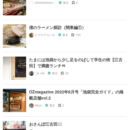
05060830amnos
東京
9
僕のラーメン探訪（関東編①）
ヒゲのアルパカ
東京
150
たまには池袋から少し足をのばして学生の街【江古
田】で満腹ランチ🍴
i_8_me
東京
28
OZmagazine 2022年9月号「池袋完全ガイド」の掲
載店舗vol.2
Ikkun
東京
2
おさんぽ江古田🚶‍♀️