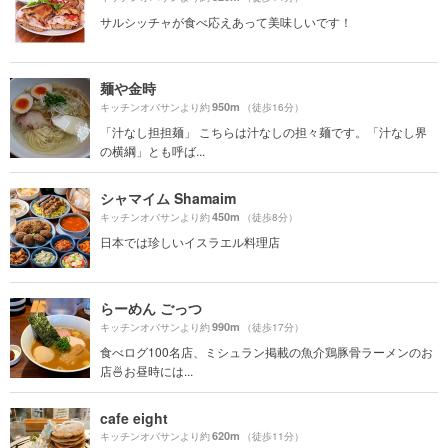
サルシッチャが食べ応えあって美味しいです！
麺や金時
950m
キッチンオバサンより約
（徒歩16分）
「汁なし担担麺」 こちらは汁なしの担々麺です。「汁なし界
の横綱」とも呼ば...
シャマイム Shamaim
450m
キッチンオバサンより約
（徒歩8分）
日本では珍しいイスラエル料理店
らーめん ごっつ
990m
キッチンオバサンより約
（徒歩17分）
食べログ100名店、ミシュラン掲載の魚介鶏豚骨ラーメンのお
店🍜お昼時には...
cafe eight
620m
キッチンオバサンより約
（徒歩11分）