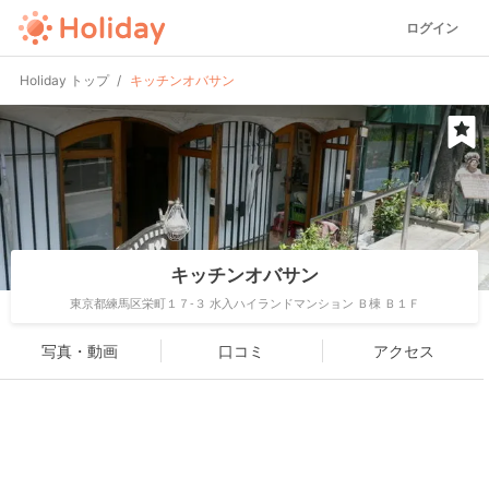
ログイン
Holiday トップ
キッチンオバサン
キッチンオバサン
東京都練馬区栄町１７-３ 水入ハイランドマンション Ｂ棟 Ｂ１Ｆ
写真・動画
口コミ
アクセス