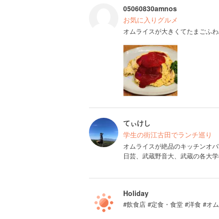
05060830amnos
お気に入りグルメ
オムライスが大きくてたまごふわ
てぃけし
学生の街江古田でランチ巡り
オムライスが絶品のキッチンオバ
日芸、武蔵野音大、武蔵の各大学
Holiday
#飲食店 #定食・食堂 #洋食 #オ