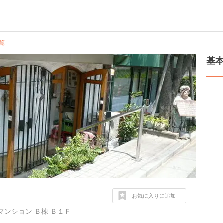
覧
基
お気に入りに追加
マンション Ｂ棟 Ｂ１Ｆ