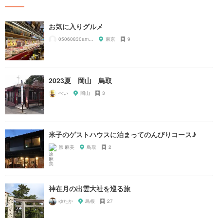
お気に入りグルメ
05060830amnos
東京
9
2023夏 岡山 鳥取
ぺい
岡山
3
米子のゲストハウスに泊まってのんびりコース♪
原 麻美
鳥取
2
神在月の出雲大社を巡る旅
ゆたか
島根
27