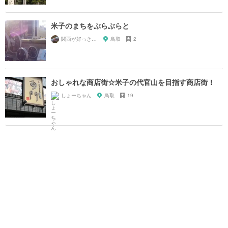
米子のまちをぶらぶらと
関西が好っきゃねん
鳥取
2
おしゃれな商店街☆米子の代官山を目指す商店街！
しょーちゃん
鳥取
19