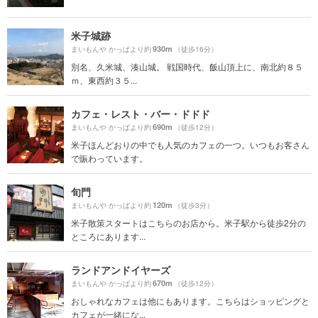
米子城跡
930m
まいもんや かっぱより約
（徒歩16分）
別名、久米城、湊山城。 戦国時代、飯山頂上に、南北約８５
ｍ、東西約３５...
カフェ・レスト・バー・ドドド
690m
まいもんや かっぱより約
（徒歩12分）
米子ほんどおりの中でも人気のカフェの一つ。いつもお客さん
で賑わっています。
旬門
120m
まいもんや かっぱより約
（徒歩3分）
米子散策スタートはこちらのお店から。米子駅から徒歩2分の
ところにあります...
ランドアンドイヤーズ
670m
まいもんや かっぱより約
（徒歩12分）
おしゃれなカフェは他にもあります。こちらはショッピングと
カフェが一緒にな...