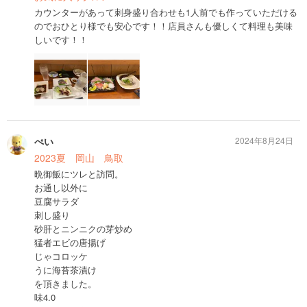
カウンターがあって刺身盛り合わせも1人前でも作っていただける
のでおひとり様でも安心です！！店員さんも優しくて料理も美味
しいです！！
ぺい
2024年8月24日
2023夏 岡山 鳥取
晩御飯にツレと訪問。
お通し以外に
豆腐サラダ
刺し盛り
砂肝とニンニクの芽炒め
猛者エビの唐揚げ
じゃコロッケ
うに海苔茶漬け
を頂きました。
味4.0