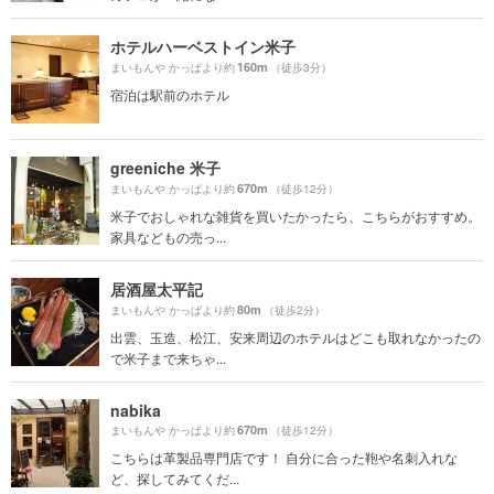
ホテルハーベストイン米子
160m
まいもんや かっぱより約
（徒歩3分）
宿泊は駅前のホテル
greeniche 米子
670m
まいもんや かっぱより約
（徒歩12分）
米子でおしゃれな雑貨を買いたかったら、こちらがおすすめ。
家具などもの売っ...
居酒屋太平記
80m
まいもんや かっぱより約
（徒歩2分）
出雲、玉造、松江、安来周辺のホテルはどこも取れなかったの
で米子まで来ちゃ...
nabika
670m
まいもんや かっぱより約
（徒歩12分）
こちらは革製品専門店です！ 自分に合った鞄や名刺入れな
ど、探してみてくだ...