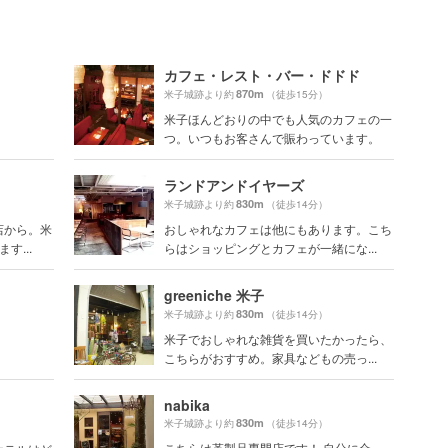
カフェ・レスト・バー・ドドド
870m
米子城跡より約
（徒歩15分）
米子ほんどおりの中でも人気のカフェの一
つ。いつもお客さんで賑わっています。
ランドアンドイヤーズ
830m
米子城跡より約
（徒歩14分）
店から。米
おしゃれなカフェは他にもあります。こち
す...
らはショッピングとカフェが一緒にな...
greeniche 米子
830m
米子城跡より約
（徒歩14分）
米子でおしゃれな雑貨を買いたかったら、
こちらがおすすめ。家具などもの売っ...
nabika
830m
米子城跡より約
（徒歩14分）
こちらは革製品専門店です！ 自分に合っ