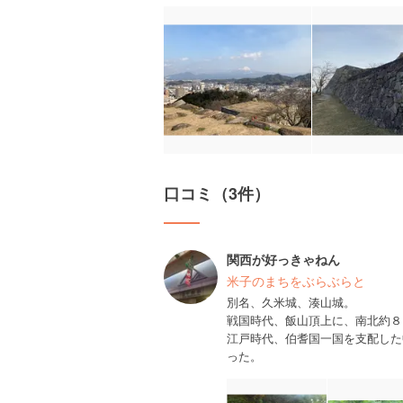
口コミ（3件）
関西が好っきゃねん
米子のまちをぶらぶらと
別名、久米城、湊山城。
戦国時代、飯山頂上に、南北約８
江戸時代、伯耆国一国を支配した
った。