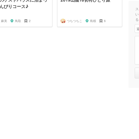
んびりコース♪
ス
い
る
 麻美
鳥取
2
つちつちこ
島根
6