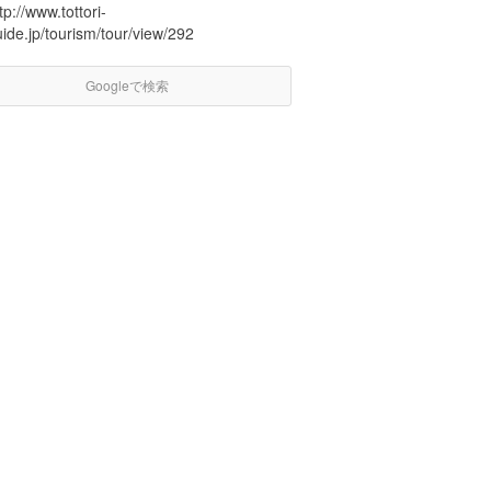
tp://www.tottori-
ide.jp/tourism/tour/view/292
Googleで検索