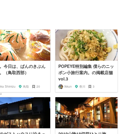
。今日は、ぱんのきぶん
POPEYE特別編集 僕らのニッ
。（鳥取西部）
ポン小旅行案内。の掲載店舗
vol.3
uka Shimizu
鳥取
20
Ikkun
香川
3
のゲストハウスに泊まっ
2019山陰18切符ひとり旅