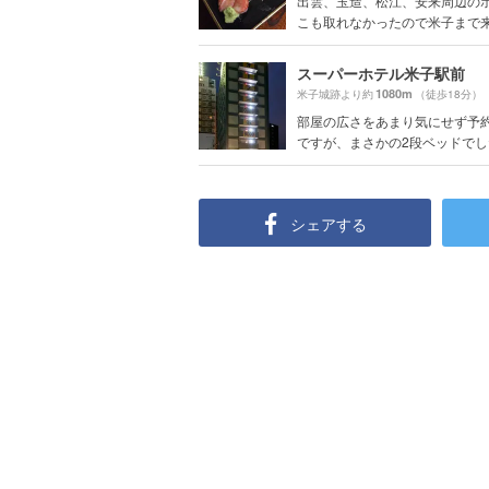
出雲、玉造、松江、安来周辺の
こも取れなかったので米子まで来ち
スーパーホテル米子駅前
1080m
米子城跡より約
（徒歩18分）
部屋の広さをあまり気にせず予
ですが、まさかの2段ベッドでした
シェアする