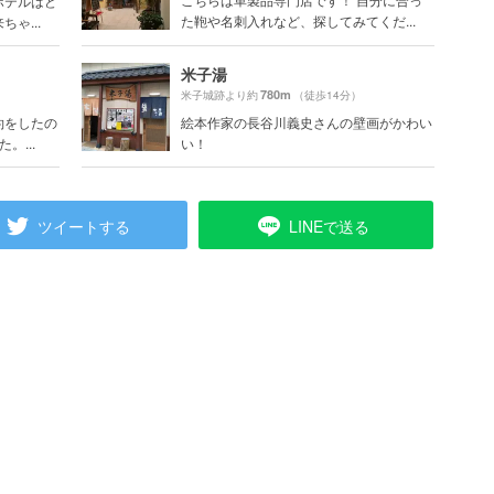
ホテルはど
た鞄や名刺入れなど、探してみてくだ...
ゃ...
米子湯
780m
米子城跡より約
（徒歩14分）
約をしたの
絵本作家の長谷川義史さんの壁画がかわい
。...
い！
ツイートする
LINEで送る