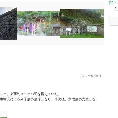
ht
gu
2017年5月9日
５ｍ、東西約３５ｍの郭を構えていた。
中村氏による米子藩の藩庁となり、その後、鳥取藩の支城とな