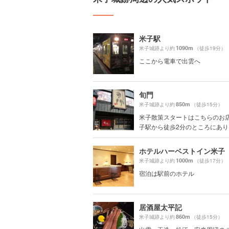
米子駅
1090m
米子城跡より約
（徒歩19分）
ここから電車で出雲へ
旬門
850m
米子城跡より約
（徒歩15分）
米子散策スタートはこちらのお
子駅から徒歩2分のところにありま
ホテルハーベストイン米子
1000m
米子城跡より約
（徒歩17分）
宿泊は駅前のホテル
居酒屋太平記
860m
米子城跡より約
（徒歩15分）