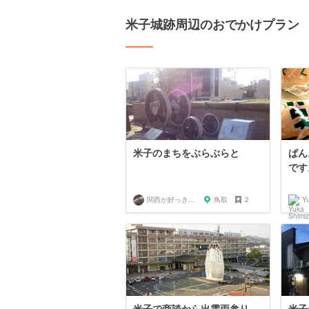
米子城跡周辺のおでかけプラン
米子のまちをぶらぶらと
ぱん
です
関西が好っきゃねん
鳥取
2
Y
米子で商談から出雲両参り
米子