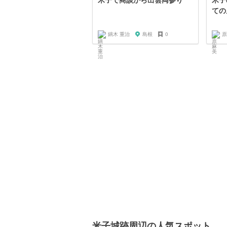
ての
鏑木 重治
島根
0
原
米子城跡周辺の人気スポット