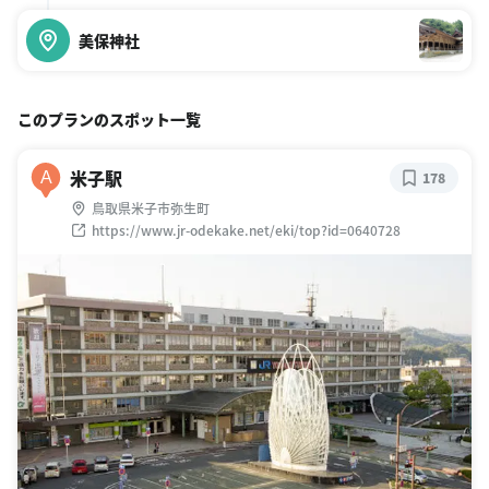
美保神社
このプランのスポット一覧
米子駅
A
178
鳥取県米子市弥生町
https://www.jr-odekake.net/eki/top?id=0640728