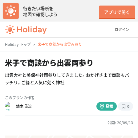
行きたい場所を
アプリで開く
地図で確認しよう
ログイン
Holiday トップ
米子で商談から出雲両参り
米子で商談から出雲両参り
出雲大社と美保神社両参りしてきました。おかげさまで商談もバ
ッチリ。ご縁と人気に効く神社
このプランの作者
鏑木 重治
島根
0
公開: 20/09/13