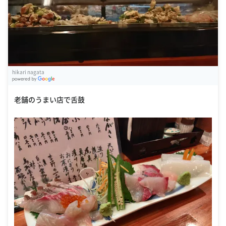
hikari nagata
G
oogle Places
老舗のうまい店で舌鼓