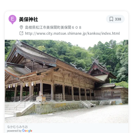
美保神社
E
338
島根県松江市美保関町美保関６０８
http://www.city.matsue.shimane.jp/kankou/index.html
なかむらみちお
G