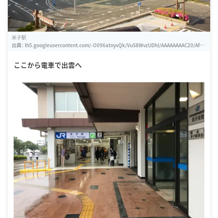
米子駅
出典：
lh5.googleusercontent.com/-O096atnyvQk/VuS8WvzUDhI/AAAAAAAAC20/AfqQ
WHYxgCEHLQDTpmbDbbfEkkxwWFF3A/w460-h310-k
ここから電車で出雲へ