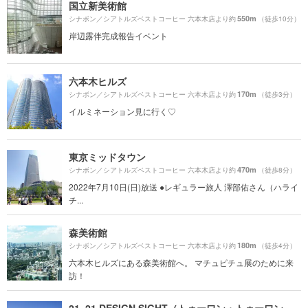
国立新美術館
550m
シナボン／シアトルズベストコーヒー 六本木店より約
（徒歩10分）
岸辺露伴完成報告イベント
六本木ヒルズ
170m
シナボン／シアトルズベストコーヒー 六本木店より約
（徒歩3分）
イルミネーション見に行く♡
東京ミッドタウン
470m
シナボン／シアトルズベストコーヒー 六本木店より約
（徒歩8分）
2022年7月10日(日)放送 ●レギュラー旅人 澤部佑さん（ハライ
チ...
森美術館
180m
シナボン／シアトルズベストコーヒー 六本木店より約
（徒歩4分）
六本木ヒルズにある森美術館へ。 マチュピチュ展のために来
訪！