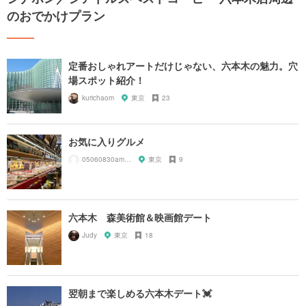
のおでかけプラン
定番おしゃれアートだけじゃない、六本木の魅力。穴
場スポット紹介！
kurichaom
東京
23
お気に入りグルメ
05060830amnos
東京
9
六本木 森美術館＆映画館デート
Judy
東京
18
翌朝まで楽しめる六本木デート💓