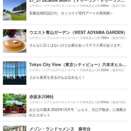
21_21 DESIGN SIGHT（トゥーワン・トゥーワン・デザインサイト）
640m
シナボン／シアトルズベストコーヒー 六本木店より約
（徒歩11分）
安藤忠雄氏設計の、カッコイイ現代アートの美術館✨
ウエスト青山ガーデン（WEST AOYAMA GARDEN）
780m
シナボン／シアトルズベストコーヒー 六本木店より約
（徒歩13分）
そんなに広くはないけどお庭があってテラス席があります。
Tokyo City View（東京シティビュー）六本木ヒルズ展望台
220m
シナボン／シアトルズベストコーヒー 六本木店より約
（徒歩4分）
上から夜景を見るのもお忘れなく！
赤坂氷川神社
870m
シナボン／シアトルズベストコーヒー 六本木店より約
（徒歩15分）
おとなの週末 2022年10月号「ふらり、大江戸散歩」に掲載さ
れたスポット
メゾン・ランドゥメンヌ 麻布台