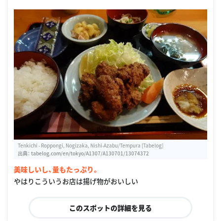
Tenkichi - Roppongi, Nogizaka, Nishi-Azabu/Tempura [Tabelog]
出典：
tabelog.com/en/tokyo/A1307/A130701/13074372
美味しいし、量もたっぷり。
やはりこういうお店は揚げ物がおいしい
このスポットの詳細を見る