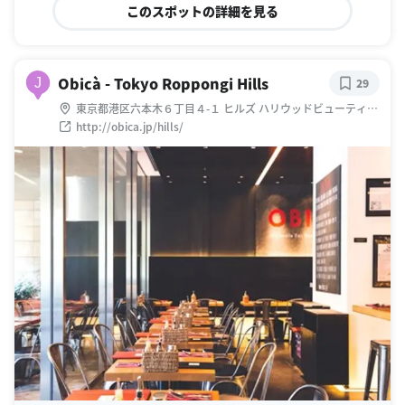
このスポットの詳細を見る
Obicà - Tokyo Roppongi Hills
J
29
東京都港区六本木６丁目４-１ ヒルズ ハリウッドビューティプ
ラザ 1F
http://obica.jp/hills/