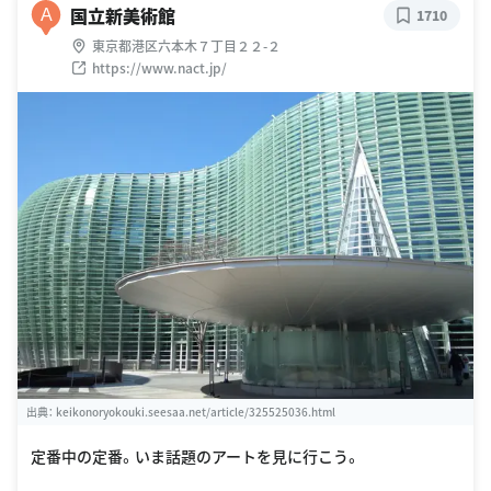
国立新美術館
A
1710
東京都港区六本木７丁目２２-２
https://www.nact.jp/
出典：
keikonoryokouki.seesaa.net/article/325525036.html
定番中の定番。いま話題のアートを見に行こう。