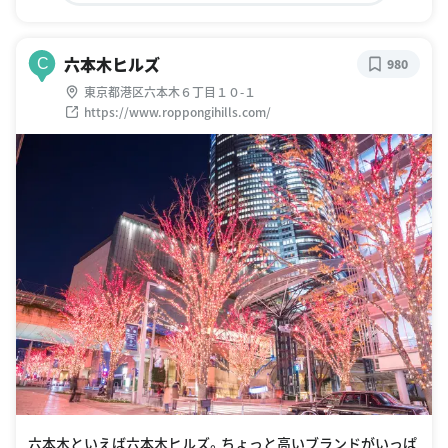
六本木ヒルズ
C
980
東京都港区六本木６丁目１０-１
https://www.roppongihills.com/
六本木といえば六本木ヒルズ。ちょっと高いブランドがいっぱ