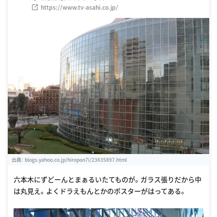
https://www.tv-asahi.co.jp/
出典：
blogs.yahoo.co.jp/hiropon7i/23635897.html
六本木にずどーんとまぁるいたてものが。ガラス張りだから中
は丸見え。よくドラえもんとかのポスターがはってある。