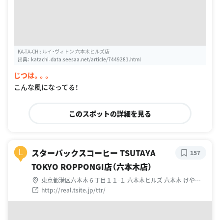
KA-TA-CHI: ルイ・ヴィトン 六本木ヒルズ店
出典：
katachi-data.seesaa.net/article/7449281.html
じつは。。。
こんな風になってる！
このスポットの詳細を見る
スターバックスコーヒー TSUTAYA
L
157
TOKYO ROPPONGI店（六本木店）
東京都港区六本木６丁目１１-１ 六本木ヒルズ 六本木 けやき
坂通り
http://real.tsite.jp/ttr/