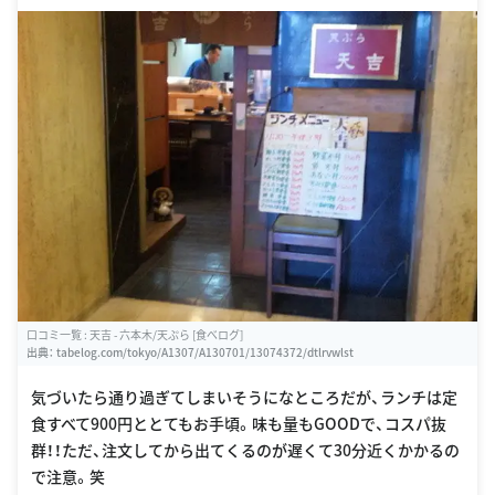
口コミ一覧 : 天吉 - 六本木/天ぷら [食べログ]
出典：
tabelog.com/tokyo/A1307/A130701/13074372/dtlrvwlst
気づいたら通り過ぎてしまいそうになところだが、ランチは定
食すべて900円ととてもお手頃。味も量もGOODで、コスパ抜
群！！ただ、注文してから出てくるのが遅くて30分近くかかるの
で注意。笑