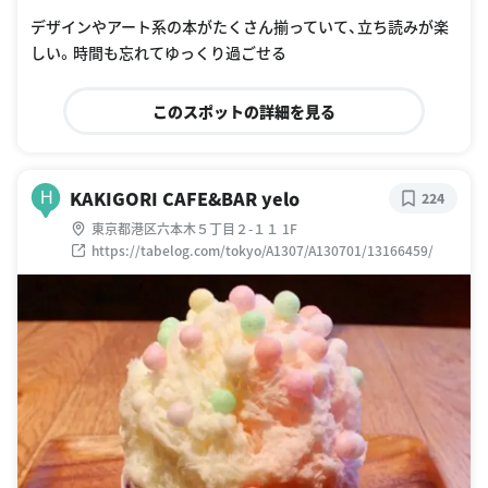
デザインやアート系の本がたくさん揃っていて、立ち読みが楽
しい。時間も忘れてゆっくり過ごせる
このスポットの詳細を見る
KAKIGORI CAFE&BAR yelo
H
224
東京都港区六本木５丁目２-１１ 1F
https://tabelog.com/tokyo/A1307/A130701/13166459/