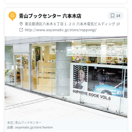
青山ブックセンター 六本木店
G
14
東京都港区六本木６丁目１-２０ 六本木電気ビルディング 1F
http://www.aoyamabc.jp/store/roppongi/
本店 | 青山ブックセンター
出典：
aoyamabc.jp/store/honten