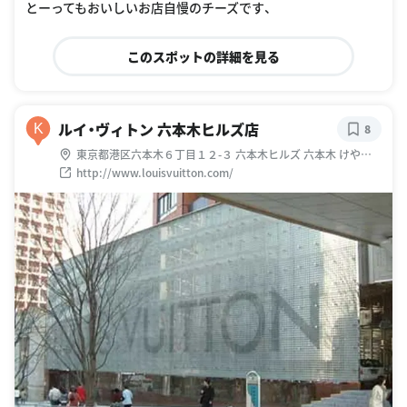
とーってもおいしいお店自慢のチーズです、
このスポットの詳細を見る
ルイ・ヴィトン 六本木ヒルズ店
K
8
東京都港区六本木６丁目１２-３ 六本木ヒルズ 六本木 けやき
坂通り
http://www.louisvuitton.com/