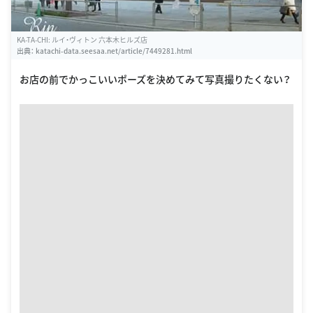
KA-TA-CHI: ルイ・ヴィトン 六本木ヒルズ店
出典：
katachi-data.seesaa.net/article/7449281.html
お店の前でかっこいいポーズを決めてみて写真撮りたくない？