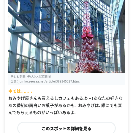
テレビ朝日: デジカメ写真日記
出典：
jun-ko.seesaa.net/article/389345527.html
中では。。。、
おみやげ屋さんも買えるしカフェもあるよ〜！あなたの好きな
あの番組の面白いお菓子があるかも。おみやげは、誰にでも喜
んでもらえるものがいっぱいあるよ。
このスポットの詳細を見る