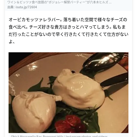
ワイン＆ピッツァ食べ放題の“ボジョレー解禁パーティー”が六本木ヒルズ ...
出典：
isuta.jp/72604
オービカモッツァレラバー。落ち着いた空間で様々なチーズの
食べ比べ。チーズ好きな貴方はきっとハマってしまう。私もま
だ行ったことがないので早く行きたくて行きたくて仕方がない
よ、
Obicà Mozzarella Bar, Roppongi Hills | Instagram photos and videos