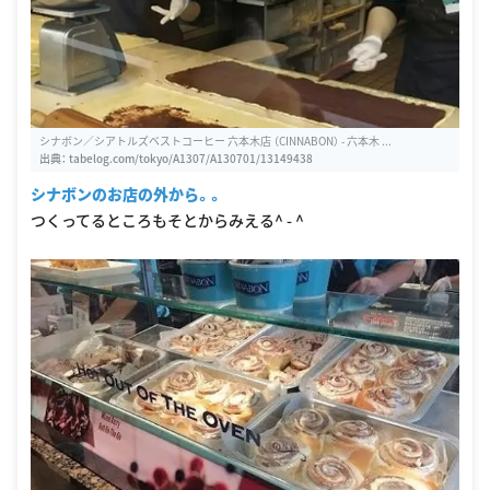
シナボン／シアトルズベストコーヒー 六本木店 （CINNABON） - 六本木 ...
出典：
tabelog.com/tokyo/A1307/A130701/13149438
シナボンのお店の外から。。
つくってるところもそとからみえる^ - ^