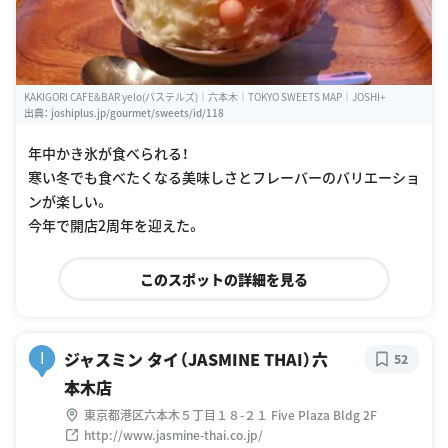
KAKIGORI CAFE&BAR yelo(パステルズ)｜六本木｜TOKYO SWEETS MAP｜JOSHI+
出典：
joshiplus.jp/gourmet/sweets/id/118
年中かき氷が食べられる！
寒い冬でも食べたくなる美味しさとフレーバーのバリエーショ
ンが楽しい。
今年で開店2周年を迎えた。
このスポットの詳細を見る
ジャスミン タイ（JASMINE THAI）六
I
52
本木店
東京都港区六本木５丁目１８-２１ Five Plaza Bldg 2F
http://www.jasmine-thai.co.jp/