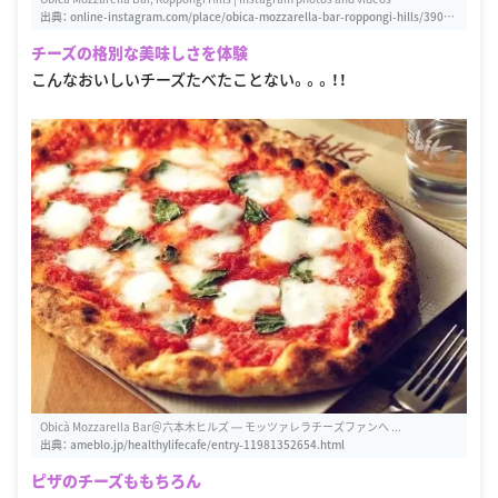
出典：
online-instagram.com/place/obica-mozzarella-bar-roppongi-hills/39034
3
チーズの格別な美味しさを体験
こんなおいしいチーズたべたことない。。。！！
Obicà Mozzarella Bar＠六本木ヒルズ ― モッツァレラチーズファンへ ...
出典：
ameblo.jp/healthylifecafe/entry-11981352654.html
ピザのチーズももちろん