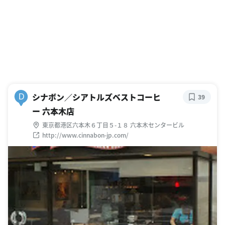
シナボン／シアトルズベストコーヒ
D
39
ー 六本木店
東京都港区六本木６丁目５-１８ 六本木センタービル
http://www.cinnabon-jp.com/