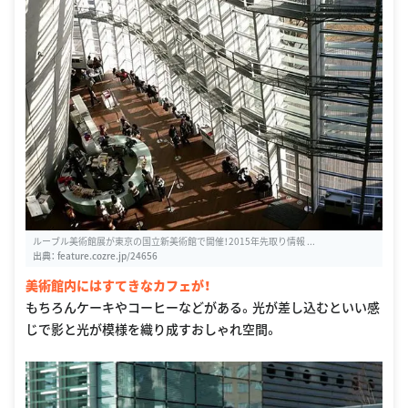
ルーブル美術館展が東京の国立新美術館で開催！2015年先取り情報 ...
出典：
feature.cozre.jp/24656
美術館内にはすてきなカフェが！
もちろんケーキやコーヒーなどがある。光が差し込むといい感
じで影と光が模様を織り成すおしゃれ空間。