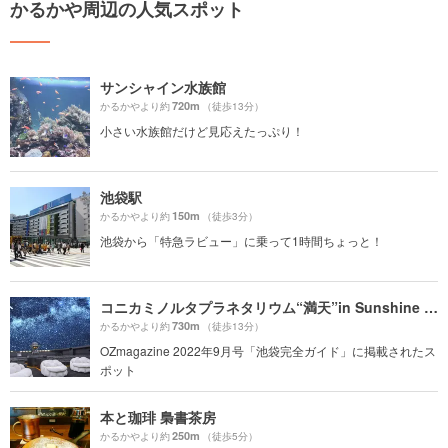
かるかや周辺の人気スポット
サンシャイン水族館
720m
かるかやより約
（徒歩13分）
小さい水族館だけど見応えたっぷり！
池袋駅
150m
かるかやより約
（徒歩3分）
池袋から「特急ラビュー」に乗って1時間ちょっと！
コニカミノルタプラネタリウム“満天”in Sunshine City
730m
かるかやより約
（徒歩13分）
OZmagazine 2022年9月号「池袋完全ガイド」に掲載されたス
ポット
本と珈琲 梟書茶房
250m
かるかやより約
（徒歩5分）