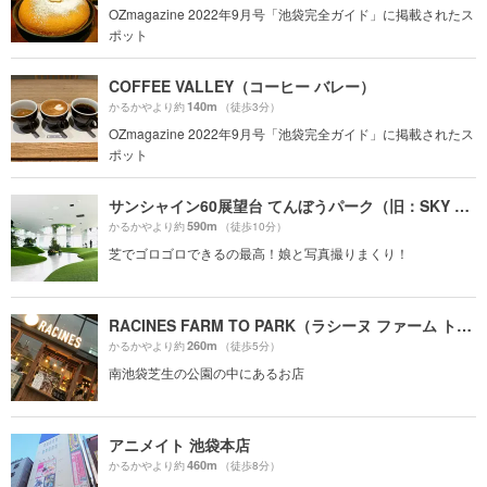
OZmagazine 2022年9月号「池袋完全ガイド」に掲載されたス
ポット
COFFEE VALLEY（コーヒー バレー）
140m
かるかやより約
（徒歩3分）
OZmagazine 2022年9月号「池袋完全ガイド」に掲載されたス
ポット
サンシャイン60展望台 てんぼうパーク（旧：SKY CIRCUS サンシャイン60展望台）
590m
かるかやより約
（徒歩10分）
芝でゴロゴロできるの最高！娘と写真撮りまくり！
RACINES FARM TO PARK（ラシーヌ ファーム トゥー パーク）
260m
かるかやより約
（徒歩5分）
南池袋芝生の公園の中にあるお店
アニメイト 池袋本店
460m
かるかやより約
（徒歩8分）