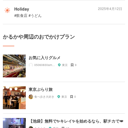
Holiday
2025年4月12日
#飲食店 #うどん
かるかや周辺のおでかけプラン
お気に入りグルメ
05060830amnos
東京
9
東京ぶらり旅
食べ歩き大好き
東京
0
【池袋】無料で✨キレイ✨を始めるなら、駅チカで💋