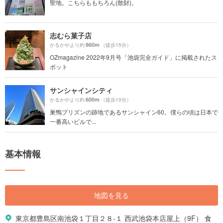
聖地。こちらももちろん(散財)。
志むら菓子店
860m
かるかやより約
（徒歩15分）
OZmagazine 2022年9月号「池袋完全ガイド」に掲載されたス
ポット
サンシャインシティ
600m
かるかやより約
（徒歩10分）
巣鴨プリズンの跡地であるサンシャイン60。僕らの頃は日本で
一番高いビルで...
基本情報
地図を見る
東京都豊島区南池袋１丁目２８-１ 西武池袋本店屋上（9F） 食