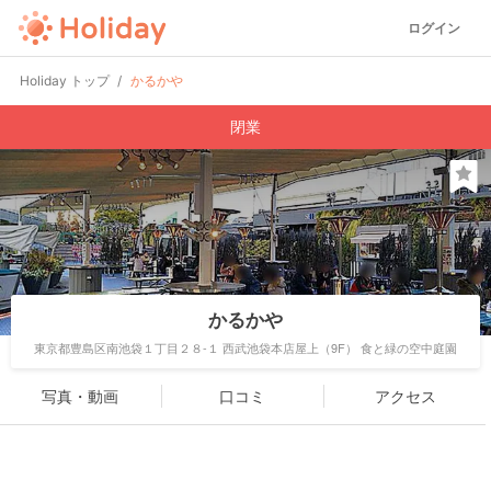
ログイン
Holiday トップ
かるかや
閉業
かるかや
東京都豊島区南池袋１丁目２８-１ 西武池袋本店屋上（9F） 食と緑の空中庭園
写真・動画
口コミ
アクセス