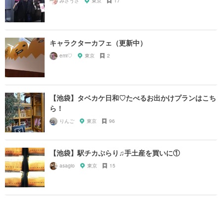
みさうさ
東京
17
キャラクターカフェ（更新中）
emi♡
東京
2
【池袋】タベカケ日和♡たべるお出かけプランはこち
ら！
りんご
東京
96
【池袋】駅チカぷらり♫手土産を買いに①
asagio
東京
15