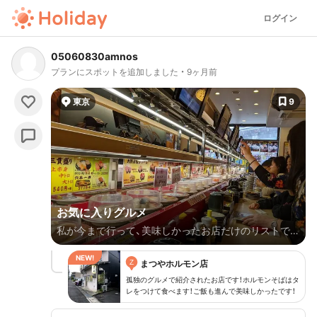
ログイン
05060830amnos
プランにスポットを追加しました
9ヶ月前
東京
9
お気に入りグルメ
私が今まで行って、美味しかったお店だけのリストで
す。どのお店もおひとり様OKです。
Z
まつやホルモン店
孤独のグルメで紹介されたお店です！ホルモンそばはタ
レをつけて食べます！ご飯も進んで美味しかったです！