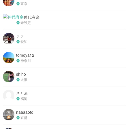
東京
伸代有余
未設定
テテ
愛知
tomoya12
神奈川
shiho
大阪
さとみ
福岡
naaaaoto
京都