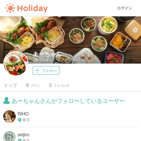
ログイン
あーちゃん
29
5
フォロー
フォロワー
フォロー
6
0
トップ
プラン
フォトレポ
あーちゃんさんがフォローしているユーザー
RIHO
東京
seijiro
東京