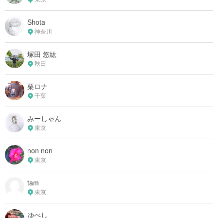
Shota
神奈川
塚田 悠紘
秋田
栗ロナ
千葉
みーしゃん
東京
non non
東京
tam
東京
ゆべし