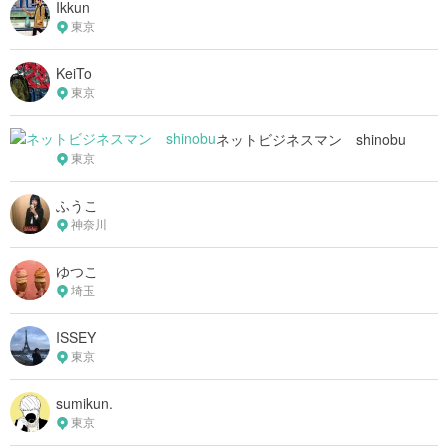
Ikkun
東京
KeiTo
東京
ネットビジネスマン shinobu
東京
ふうこ
神奈川
ゆつこ
埼玉
ISSEY
東京
sumikun.
東京