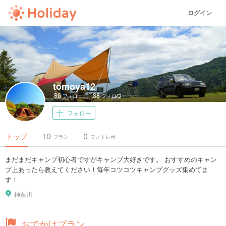
ログイン
tomoya12
86
38
フォロー
フォロワー
フォロー
10
0
トップ
プラン
フォトレポ
まだまだキャンプ初心者ですがキャンプ大好きです。 おすすめのキャン
プ上あったら教えてください！毎年コツコツキャンプグッズ集めてま
す！
神奈川
おでかけプラン