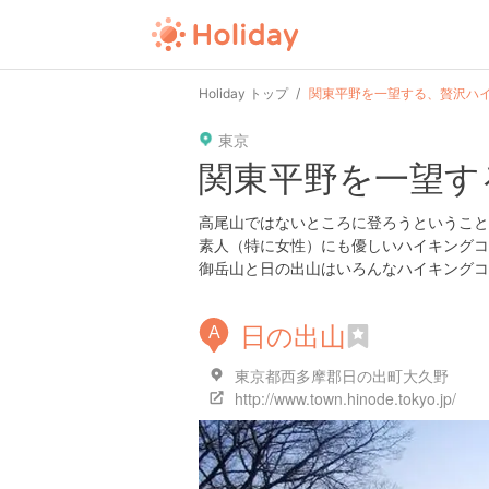
Holiday トップ
関東平野を一望する、贅沢ハ
東京
関東平野を一望す
高尾山ではないところに登ろうということ
素人（特に女性）にも優しいハイキングコ
御岳山と日の出山はいろんなハイキングコ
日の出山
A
東京都西多摩郡日の出町大久野
http://www.town.hinode.tokyo.jp/