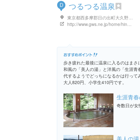
つるつる温泉
D
東京都西多摩郡日の出町大久野４７１８
http://www.gws.ne.jp/home/hinode/
歩き疲れた最後に温泉に入るのはまさ
和風の「美人の湯」と洋風の「生涯青
代するようでどっちになるかは行って
大人820円、小学生410円です。
生涯青春
奇数日が女
美人の湯