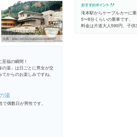
滝本駅からケーブルカーに乗
5〜8分くらいの乗車です。
料金は片道大人590円、子供
出典：
jalan.net/ou/oup2000/ouw2001.do?afCd=&rootCd=010000&screenId=OUW1302&spotId=13305cc3360049687
に至福の瞬間！
春の湯」は日ごとに男女が交
みてからのお楽しみですね。
の湯
性で偶数日が男性です。