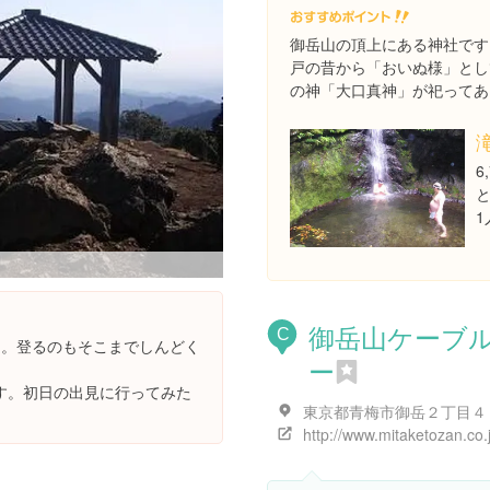
御岳山の頂上にある神社です
戸の昔から「おいぬ様」とし
の神「大口真神」が祀ってあ
6
1
御岳山ケーブ
C
m。登るのもそこまでしんどく
ー
す。初日の出見に行ってみた
東京都青梅市御岳２丁目４