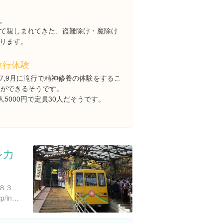
。
て親しまれてきた、盗難除け・魔除け
ります。
滝行体験
,7,9月に滝行で精神修養の体験をするこ
とができるそうです。
人5000円で定員30人だそうです。
ルカ
８３
http://www.mitaketozan.co.jp/index.html