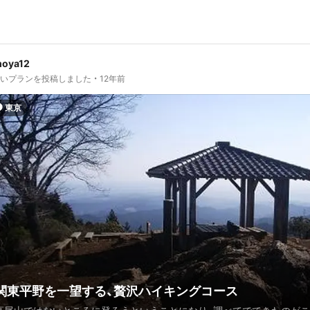
moya12
しいプランを投稿しました
12年前
東京
関東平野を一望する、贅沢ハイキングコース