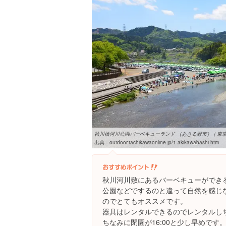
秋川橋河川公園バーベキューランド （あきる野市）｜東京の
出典：
outdoor.tachikawaonline.jp/1-akikawabashi.htm
秋川河川敷にあるバーベキューができ
公園などでするのと違って自然を感じ
のでとてもオススメです。
器具はレンタルできるのでレンタルし
ちなみに閉園が16:00と少し早めです