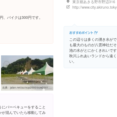
東京都あきる野市野辺316
0円、バイクは300円です。
この辺りは多くの湧き水がで
も最大のものが八雲神社だそ
池の水がとにかくきれいです
秋川ふれあいランドから遠く
い。
出典：
jalan.net/ou/oup2000/ouw2001.do?afCd=&rootCd=010000&screenId=OUW1302&spotId=13228ca3430053901
うにバーベキューをすること
かが混んでいたら移動してみ