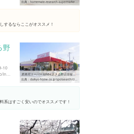
出典：
homemate-research-supermarket.com/dtl/00000000000000167445/imagelist
しするならここがオススメ！
きる野
-10
http://www.ichiba-fc.jp/tenpo/index.html
業務用スーパー Ichibaあきる野店情報ページ｜大京ホーム株式会社
出典：
daikyo-home.co.jp/spotsearch/city13228/cate0402/syousai681398
料系はすごく安いのでオススメです！