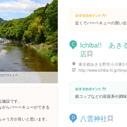
近くでバーベキューの買い出
Ichiba!! あ
C
店
東京都あきる野市小川東3-9
アウトドア ...
紙コップなどの容器系や調味
る施設です。
ながらバーベキューができる
八雲神社
D
ちゃう方が良いと思います。
。