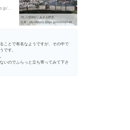
http://www.city.akiruno.tokyo.jp/0000001480.html
70.八雲神社 | あきる野市
出典：
city.akiruno.tokyo.jp/0000001480.html
ることで有名なようですが、その中で
うです。
。
ないのでふらっと立ち寄ってみて下さ