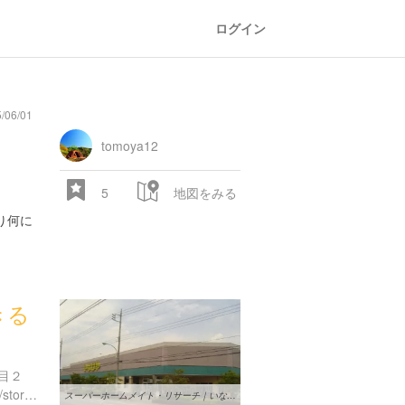
ログイン
06/01
tomoya12
5
地図をみる
り何に
きる
目２
https://stores.inageya.co.jp/store/?s=145
スーパーホームメイト・リサーチ｜いなげやあきる野雨間店のおすすめ ...