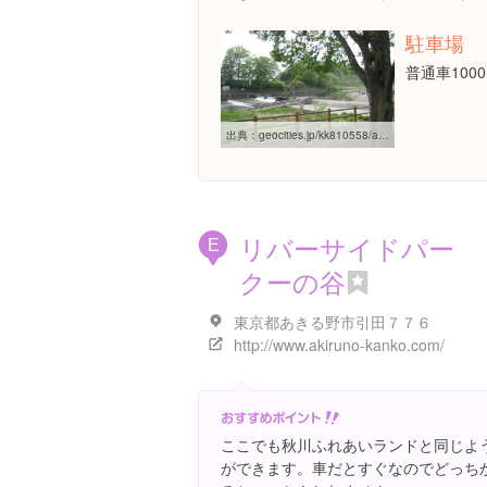
駐車場
普通車100
出典：
geocities.jp/kk810558/aki1.htm
リバーサイドパー
E
クーの谷
東京都あきる野市引田７７６
http://www.akiruno-kanko.com/
ここでも秋川ふれあいランドと同じよ
ができます。車だとすぐなのでどっち