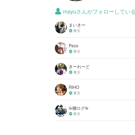
mayuさんがフォローしてい
まいきー
東京
Peco
東京
きーわーど
東京
RIHO
東京
☕️棚ログ☕️
東京