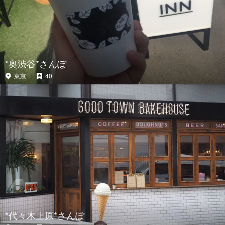
*奥渋谷*さんぽ
東京
40
*代々木上原*さんぽ