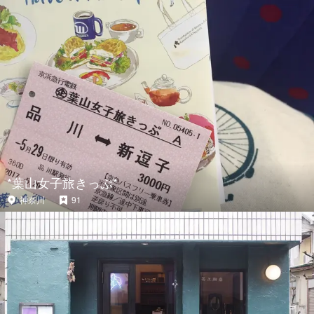
*葉山女子旅きっぷ*
神奈川
91