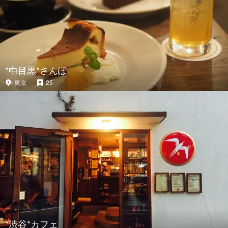
*中目黒*さんぽ
東京
25
*渋谷*カフェ