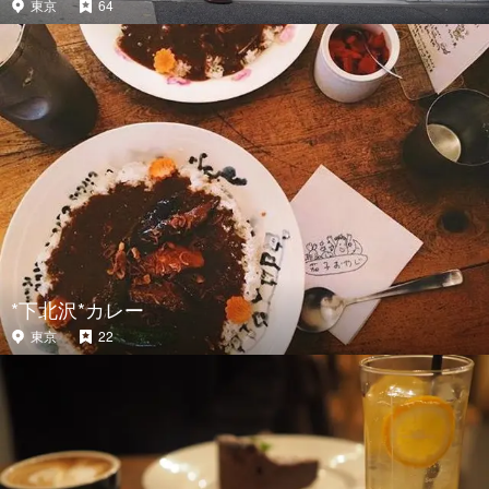
東京
64
*下北沢*カレー
東京
22