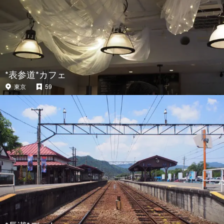
*表参道*カフェ
東京
59