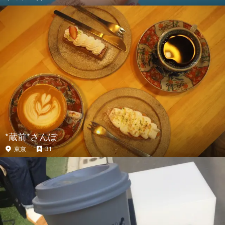
*蔵前*さんぽ
東京
31