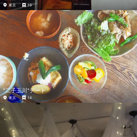
東京
19
*二子玉川*デート
東京
14