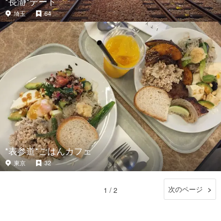
*長瀞*デート
埼玉
64
*表参道*ごはんカフェ
東京
32
次のページ
1 / 2