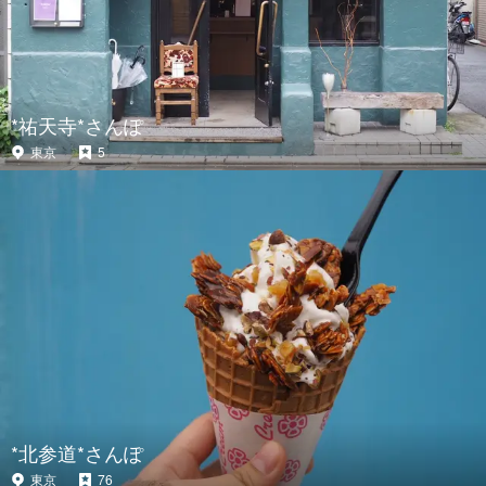
*祐天寺*さんぽ
東京
5
*北参道*さんぽ
東京
76