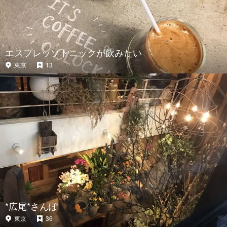
エスプレッソトニックが飲みたい
東京
13
*広尾*さんぽ
東京
36