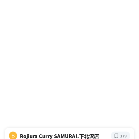
Rojiura Curry SAMURAI.下北沢店
B
179