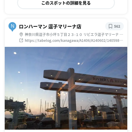
このスポットの詳細を見る
ロンハーマン 逗子マリーナ店
N
562
神奈川県逗子市小坪５丁目２３-１０ リビエラ逗子マリーナ 本
館１階
https://tabelog.com/kanagawa/A1406/A140602/14059814
/