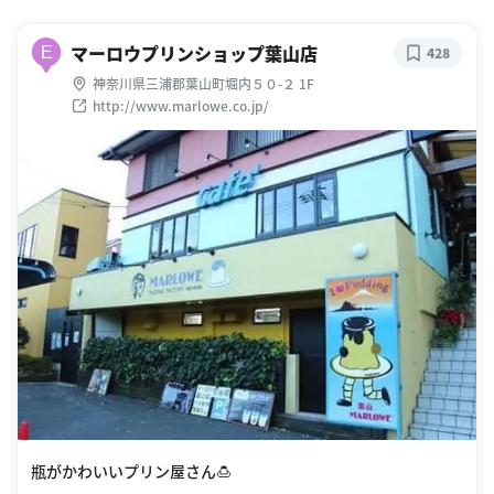
マーロウプリンショップ葉山店
E
428
神奈川県三浦郡葉山町堀内５０-２ 1F
http://www.marlowe.co.jp/
瓶がかわいいプリン屋さん🍮