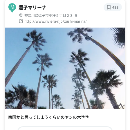
逗子マリーナ
M
488
神奈川県逗子市小坪５丁目２３-９
http://www.riviera-r.jp/zushi-marina/
南国かと思ってしまうくらいのヤシの木🌴🌴