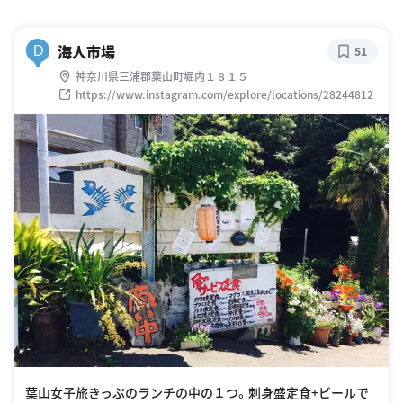
海人市場
D
51
神奈川県三浦郡葉山町堀内１８１５
https://www.instagram.com/explore/locations/28244812
葉山女子旅きっぷのランチの中の１つ。刺身盛定食+ビールで