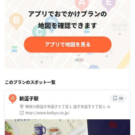
このプランのスポット一覧
新逗子駅
A
39
神奈川県逗子市逗子５丁目１ 逗子市逗子５丁目１-６
http://www.keikyu.co.jp/