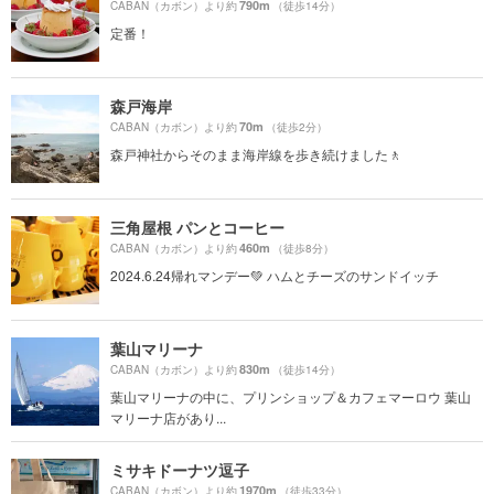
790m
CABAN（カボン）より約
（徒歩14分）
定番！
森戸海岸
70m
CABAN（カボン）より約
（徒歩2分）
森戸神社からそのまま海岸線を歩き続けました🚶
三角屋根 パンとコーヒー
460m
CABAN（カボン）より約
（徒歩8分）
2024.6.24帰れマンデー💚 ハムとチーズのサンドイッチ
葉山マリーナ
830m
CABAN（カボン）より約
（徒歩14分）
葉山マリーナの中に、プリンショップ＆カフェマーロウ 葉山
マリーナ店があり...
ミサキドーナツ逗子
1970m
CABAN（カボン）より約
（徒歩33分）