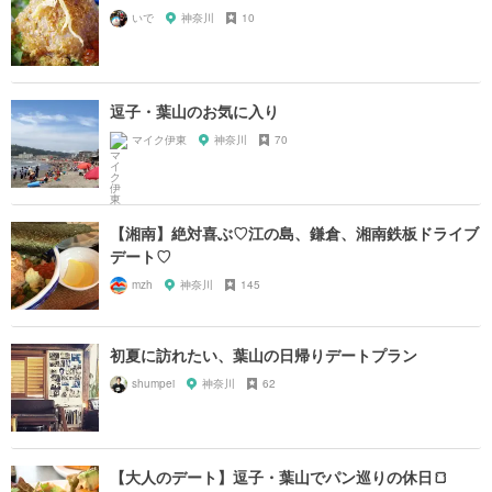
いで
神奈川
10
逗子・葉山のお気に入り
マイク伊東
神奈川
70
【湘南】絶対喜ぶ♡江の島、鎌倉、湘南鉄板ドライブ
デート♡
mzh
神奈川
145
初夏に訪れたい、葉山の日帰りデートプラン
shumpei
神奈川
62
【大人のデート】逗子・葉山でパン巡りの休日🍞