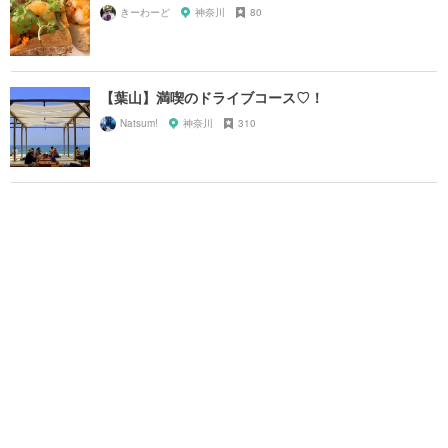
きーわーど
神奈川
80
【葉山】満喫のドライブコース♡！
Natsum!
神奈川
310