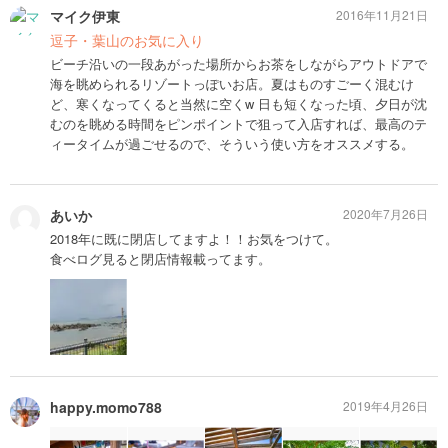
マイク伊東
2016年11月21日
逗子・葉山のお気に入り
ビーチ沿いの一段あがった場所からお茶をしながらアウトドアで
海を眺められるリゾートっぽいお店。夏はものすごーく混むけ
ど、寒くなってくると当然に空くw 日も短くなった頃、夕日が沈
むのを眺める時間をピンポイントで狙って入店すれば、最高のテ
ィータイムが過ごせるので、そういう使い方をオススメする。
あいか
2020年7月26日
2018年に既に閉店してますよ！！お気をつけて。
食べログ見ると閉店情報載ってます。
happy.momo788
2019年4月26日