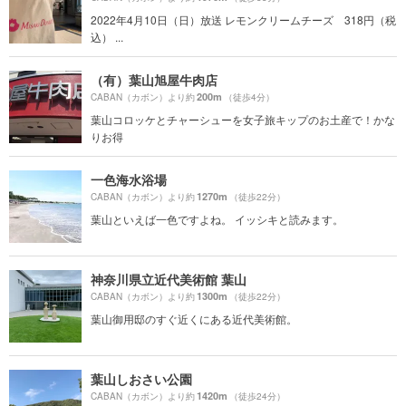
2022年4月10日（日）放送 レモンクリームチーズ 318円（税
込） ...
（有）葉山旭屋牛肉店
200m
CABAN（カボン）より約
（徒歩4分）
葉山コロッケとチャーシューを女子旅キップのお土産で！かな
りお得
一色海水浴場
1270m
CABAN（カボン）より約
（徒歩22分）
葉山といえば一色ですよね。 イッシキと読みます。
神奈川県立近代美術館 葉山
1300m
CABAN（カボン）より約
（徒歩22分）
葉山御用邸のすぐ近くにある近代美術館。
葉山しおさい公園
1420m
CABAN（カボン）より約
（徒歩24分）