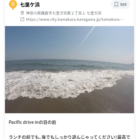
七里ケ浜
B
569
神奈川県鎌倉市七里ガ浜東２丁目１ 七里ガ浜
https://www.city.kamakura.kanagawa.jp/kamakura-
kankou/meisho/03sitirigahama.html
Pacific drive inの目の前
ランチの前でも、後でもしっかり遊んじゃってください！最高で