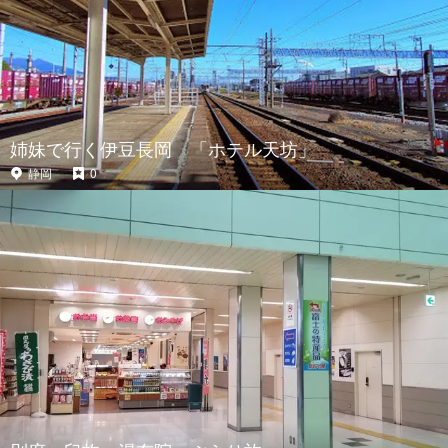
姉妹で行く伊豆長岡 「ホテル天坊」
静岡
0