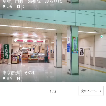
別府・臼杵・湯布院 ぶらり旅
大分
12
東京散歩 その1
静岡
1
次のページ
1 / 2