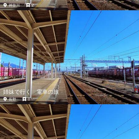
神奈川
2
姉妹で行く 電車の旅
長野
0