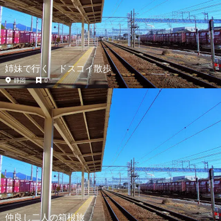
姉妹で行く ドスコイ散歩
静岡
0
仲良し二人の箱根旅