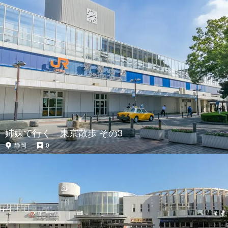
姉妹で行く 東京散歩 その3
静岡
0