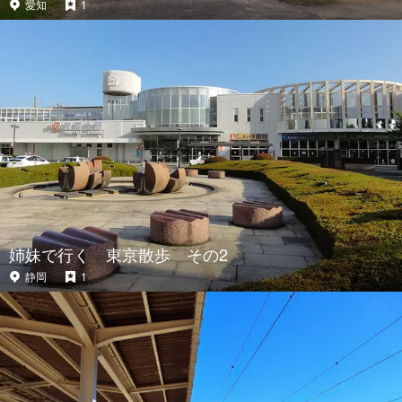
愛知
1
姉妹で行く 東京散歩 その2
静岡
1