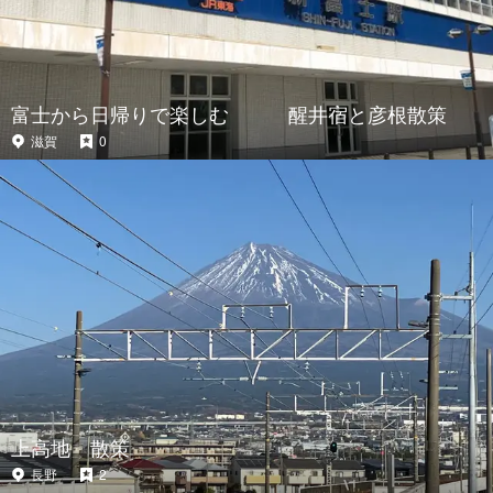
富士から日帰りで楽しむ 醒井宿と彦根散策
滋賀
0
上高地 散策
長野
2