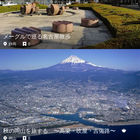
メーグルで巡る名古屋散歩
静岡
0
秋の岡山を旅する 〜高梁・吹屋・吉備路〜 🍁
岡山
0