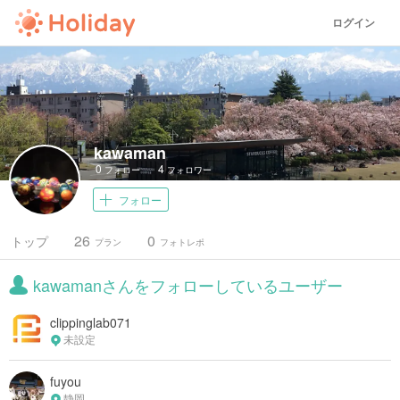
ログイン
kawaman
0
4
フォロー
フォロワー
フォロー
26
0
トップ
プラン
フォトレポ
kawamanさんをフォローしているユーザー
clippinglab071
未設定
fuyou
静岡