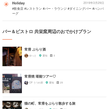
Holiday
2019年3月29日
#飲食店 #レストラン #バー・ラウンジ #ダイニングバー #ハンバ
ーグ
バー＆ビストロ 共栄窯周辺のおでかけプラン
常滑 ぶらり酒
ゆっと
愛知
3
常滑焼 堪能ツアー♡
CP うつわ部
愛知
25
猫の町、常滑をぶらり散歩する旅