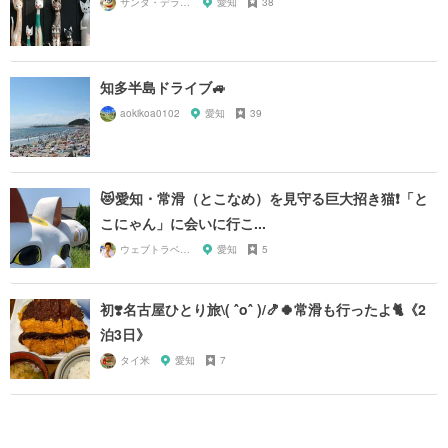
サンタ・デラックス
愛知
38
知多半島ドライブ🚙
aokikoa0102
愛知
39
😻愛知・常滑（とこなめ）を見守る巨大招き猫❗️「と
こにゃん」に会いに行こ...
ウェブトラベル 溝部
愛知
5
初❣️名古屋ひとり旅\( ˆoˆ )/🍤🍀常滑も行ったよ🐈《2
泊3日》
タイ米
愛知
7