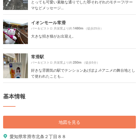
とっても可愛い素敵な通りでした😻それぞれのモチーフ/テー
マなどメッセージ...
イオンモール常滑
1480m
バー＆ビストロ 共栄窯より約
（徒歩25分）
大きな招き猫がお出迎え。
常滑駅
250m
バー＆ビストロ 共栄窯より約
（徒歩5分）
好きな雰囲気の駅でテンションあげぽよ🎶アニメの舞台地とし
て使われたことも...
基本情報
地図を見る
愛知県常滑市北条２丁目８８