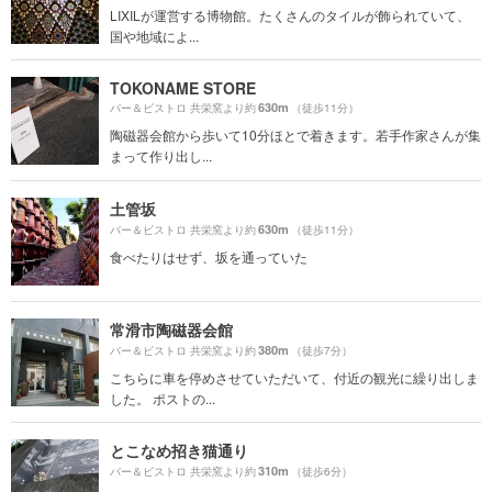
LIXILが運営する博物館。たくさんのタイルが飾られていて、
国や地域によ...
TOKONAME STORE
630m
バー＆ビストロ 共栄窯より約
（徒歩11分）
陶磁器会館から歩いて10分ほとで着きます。若手作家さんが集
まって作り出し...
土管坂
630m
バー＆ビストロ 共栄窯より約
（徒歩11分）
食べたりはせず、坂を通っていた
常滑市陶磁器会館
380m
バー＆ビストロ 共栄窯より約
（徒歩7分）
こちらに車を停めさせていただいて、付近の観光に繰り出しま
した。 ポストの...
とこなめ招き猫通り
310m
バー＆ビストロ 共栄窯より約
（徒歩6分）