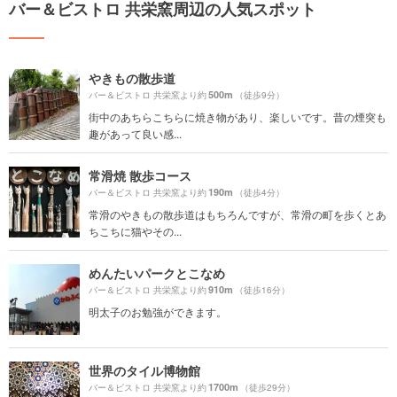
バー＆ビストロ 共栄窯周辺の人気スポット
やきもの散歩道
500m
バー＆ビストロ 共栄窯より約
（徒歩9分）
街中のあちらこちらに焼き物があり、楽しいです。昔の煙突も
趣があって良い感...
常滑焼 散歩コース
190m
バー＆ビストロ 共栄窯より約
（徒歩4分）
常滑のやきもの散歩道はもちろんですが、常滑の町を歩くとあ
ちこちに猫やその...
めんたいパークとこなめ
910m
バー＆ビストロ 共栄窯より約
（徒歩16分）
明太子のお勉強ができます。
世界のタイル博物館
1700m
バー＆ビストロ 共栄窯より約
（徒歩29分）