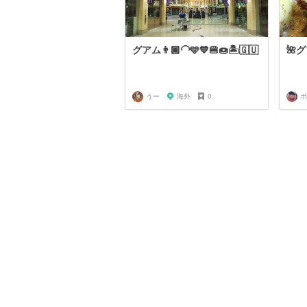
グアム👨🏾‍🦲🩵💙🍔🍩🏝️🇬🇺
🌺
うー
海外
0
ポ