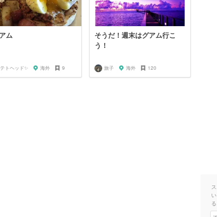
グアム
そうだ！週末はグアム行こ
う！
テトヘッド✨
海外
9
旅子
海外
120
ス
い
る