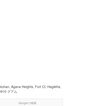
utuhan, Agana Heights, Fort Ct, Hagåtña,
6910 グアム
Googleで検索