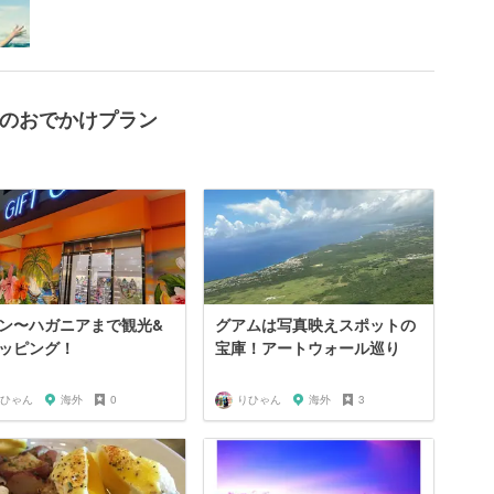
周辺のおでかけプラン
ン〜ハガニアまで観光&
グアムは写真映えスポットの
ッピング！
宝庫！アートウォール巡り
ひゃん
海外
0
りひゃん
海外
3