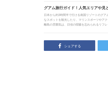
グアム旅行ガイド！人気エリアや見
日本から約3時間半で行ける南国リゾートのグア
なスポットを観光したり、マリンスポーツやアク
離島の雰囲気は、日頃の喧騒を忘れられるリフレ
モールで自分へのお土産探し、ボリューム満点の
も、リピーターも楽しめる盛りだくさんの魅力が
シェアする