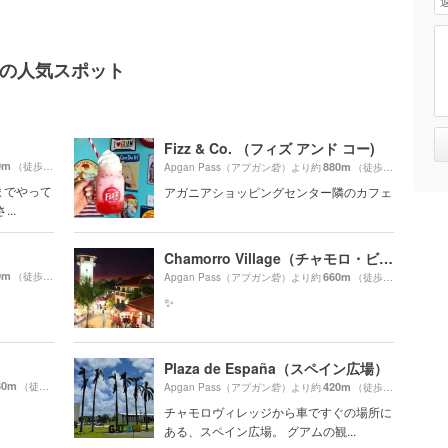
周辺の人気スポット
Fizz & Co. （フィズ アンド コー)
0m
（徒歩12分）
880m
Apgan Pass（アプガン砦）より約
（徒歩15分）
までやって
アガニアショッピングセンター隣のカフェ
..
Chamorro Village（チャモロ・ビレッジ）
0m
（徒歩6分）
660m
Apgan Pass（アプガン砦）より約
（徒歩11分）
✨
Plaza de España（スペイン広場）
30m
（徒歩26分）
420m
Apgan Pass（アプガン砦）より約
（徒歩7分）
チャモロヴィレッジから車ですぐの場所に
ある、スペイン広場。 グアムの観...