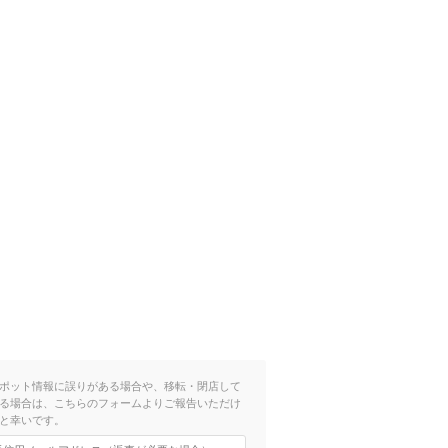
ポット情報に誤りがある場合や、移転・閉店して
る場合は、こちらのフォームよりご報告いただけ
と幸いです。