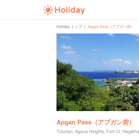
Holiday トップ
Apgan Pass（アプガン砦）
Apgan Pass（アプガン砦）
Tutuhan, Agana Heights, Fort Ct, Hagå