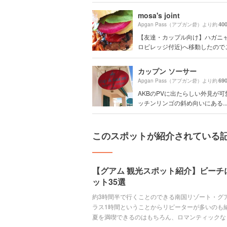
mosa's joint
40
Apgan Pass（アプガン砦）より約
【友達・カップル向け】ハガニャ
ロビレッジ付近)へ移動したのでご注
カップン ソーサー
69
Apgan Pass（アプガン砦）より約
AKBのPVに出たらしい外見が可
ッチンリンゴの斜め向いにある..
このスポットが紹介されている
【グアム 観光スポット紹介】ビーチ
ット35選
約3時間半で行くことのできる南国リゾート・グ
ラス1時間ということからリピーターが多いのも
夏を満喫できるのはもちろん、ロマンティックな
れていない穴場スポットまでグアムの魅力的スポ