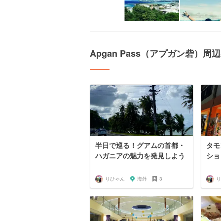
Apgan Pass（アプガン砦）
半日で巡る！グアムの首都・
タモ
ハガニアの魅力を発見しよう
ショ
りひゃん
海外
3
り