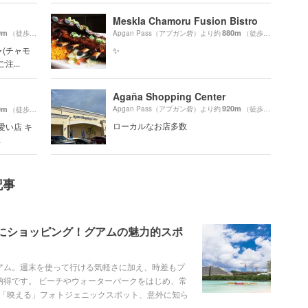
Meskla Chamoru Fusion Bistro
0m
880m
（徒歩7分）
Apgan Pass（アプガン砦）より約
（徒歩15分）
(チャモ
✨
...
Agaña Shopping Center
920m
0m
Apgan Pass（アプガン砦）より約
（徒歩16分）
（徒歩12分）
ローカルなお店多数
愛い店 キ
.
記事
にショッピング！グアムの魅力的スポ
アム。週末を使って行ける気軽さに加え、時差もプ
納得です。 ビーチやウォーターパークをはじめ、常
「映える」フォトジェニックスポット、意外に知ら
ット35選をご紹介します。